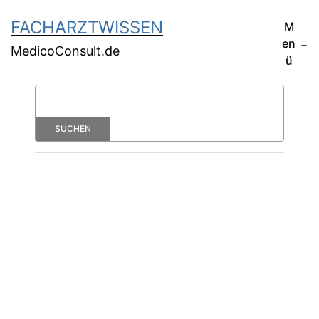
FACHARZTWISSEN
M
en
MedicoConsult.de
ü