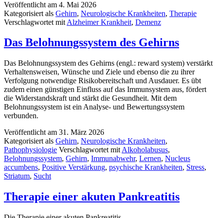
Veröffentlicht am
4. Mai 2026
Kategorisiert als
Gehirn
,
Neurologische Krankheiten
,
Therapie
Verschlagwortet mit
Alzheimer Krankheit
,
Demenz
Das Belohnungssystem des Gehirns
Das Belohnungssystem des Gehirns (engl.: reward system) verstärkt
Verhaltensweisen, Wünsche und Ziele und ebenso die zu ihrer
Verfolgung notwendige Risikobereitschaft und Ausdauer. Es übt
zudem einen günstigen Einfluss auf das Immunsystem aus, fördert
die Widerstandskraft und stärkt die Gesundheit. Mit dem
Belohnungssystem ist ein Analyse- und Bewertungssystem
verbunden.
Veröffentlicht am
31. März 2026
Kategorisiert als
Gehirn
,
Neurologische Krankheiten
,
Pathophysiologie
Verschlagwortet mit
Alkoholabusus
,
Belohnungssystem
,
Gehirn
,
Immunabwehr
,
Lernen
,
Nucleus
accumbens
,
Positive Verstärkung
,
psychische Krankheiten
,
Stress
,
Striatum
,
Sucht
Therapie einer akuten Pankreatitis
Die Therapie einer akuten Pankreatitis