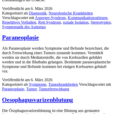
Veröffentlicht am
6. März 2026
Kategorisiert als
Diagnostik
,
Neurologische Krankheiten
Verschlagwortet mit
Asperger-Syndrom
,
Kommunikationsstörung
,
Repetitives Verhalten
,
Rett-Syndrom
,
soziale Isolation
,
Stereotypien
,
Symptomatik des Autismus
Paraneoplasie
Als Paraneoplasie werden Symptome und Befunde bezeichnet, die
durch Fernwirkung eines Tumors zustande kommen. Vermittelt
werden sie durch Mediatorstoffe, die von Krebszellen gebildet
werden und in die Blutbahn gelangen. Bestimmte paraneoplastische
Symptome und Befunde kommen bei einigen Krebsarten gehäuft
vor.
Veröffentlicht am
6. März 2026
Kategorisiert als
Symptome
,
Tumorkrankheiten
Verschlagwortet mit
Paraneoplasie
,
Tumor
,
Tumorfernwirkung
Oesophagusvarizenblutung
Die Ösophagusvarizenblutung ist eine Blutung aus gestauten