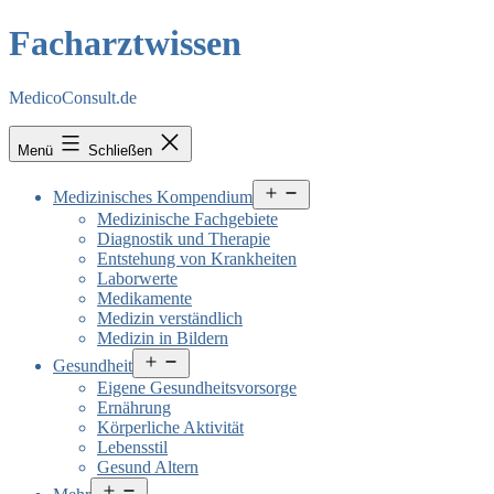
Facharztwissen
MedicoConsult.de
Menü
Schließen
Menü
Medizinisches Kompendium
öffnen
Medizinische Fachgebiete
Diagnostik und Therapie
Entstehung von Krankheiten
Laborwerte
Medikamente
Medizin verständlich
Medizin in Bildern
Menü
Gesundheit
öffnen
Eigene Gesundheitsvorsorge
Ernährung
Körperliche Aktivität
Lebensstil
Gesund Altern
Menü