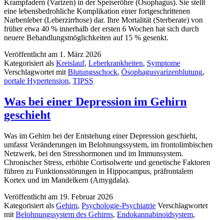
Krampfadern (Varizen) in der Speiseröhre (Ösophagus). Sie stellt
eine lebensbedrohliche Komplikation einer fortgeschrittenen
Narbenleber (Leberzirrhose) dar. Ihre Mortalität (Sterberate) von
früher etwa 40 % innerhalb der ersten 6 Wochen hat sich durch
neuere Behandlungsmöglichkeiten auf 15 % gesenkt.
Veröffentlicht am
1. März 2026
Kategorisiert als
Kreislauf
,
Leberkrankheiten
,
Symptome
Verschlagwortet mit
Blutungsschock
,
Ösophagusvarizenblutung
,
portale Hypertension
,
TIPSS
Was bei einer Depression im Gehirn
geschieht
Was im Gehirn bei der Entstehung einer Depression geschieht,
umfasst Veränderungen im Belohnungssystem, im frontolimbischen
Netzwerk, bei den Stresshormonen und im Immunsystem.
Chronischer Stress, erhöhte Cortisolwerte und genetische Faktoren
führen zu Funktionsstörungen in Hippocampus, präfrontalem
Kortex und im Mandelkern (Amygdala).
Veröffentlicht am
19. Februar 2026
Kategorisiert als
Gehirn
,
Psychologie-Psychiatrie
Verschlagwortet
mit
Belohnungssystem des Gehirns
,
Endokannabinoidsystem
,