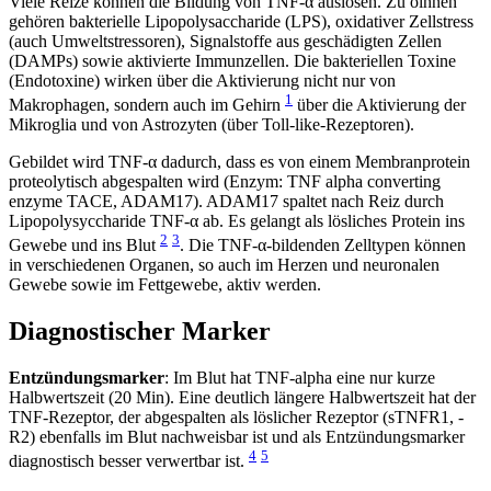
Viele Reize können die Bildung von TNF-α auslösen. Zu oihnen
gehören bakterielle Lipopolysaccharide (LPS), oxidativer Zellstress
(auch Umweltstressoren), Signalstoffe aus geschädigten Zellen
(DAMPs) sowie aktivierte Immunzellen. Die bakteriellen Toxine
(Endotoxine) wirken über die Aktivierung nicht nur von
1
Makrophagen, sondern auch im Gehirn
über die Aktivierung der
Mikroglia und von Astrozyten (über Toll-like-Rezeptoren).
Gebildet wird TNF-α dadurch, dass es von einem Membranprotein
proteolytisch abgespalten wird (Enzym: TNF alpha converting
enzyme TACE, ADAM17). ADAM17 spaltet nach Reiz durch
Lipopolysyccharide TNF-α ab. Es gelangt als lösliches Protein ins
2
3
Gewebe und ins Blut
. Die TNF-α-bildenden Zelltypen können
in verschiedenen Organen, so auch im Herzen und neuronalen
Gewebe sowie im Fettgewebe, aktiv werden.
Diagnostischer Marker
Entzündungsmarker
: Im Blut hat TNF-alpha eine nur kurze
Halbwertszeit (20 Min). Eine deutlich längere Halbwertszeit hat der
TNF-Rezeptor, der abgespalten als löslicher Rezeptor (sTNFR1, -
R2) ebenfalls im Blut nachweisbar ist und als Entzündungsmarker
4
5
diagnostisch besser verwertbar ist.