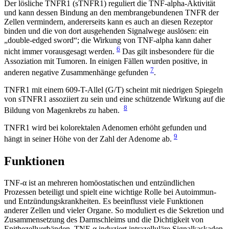
Der lösliche TNFR1 (sTNFR1) reguliert die TNF-alpha-Aktivität
und kann dessen Bindung an den membrangebundenen TNFR der
Zellen vermindern, andererseits kann es auch an diesen Rezeptor
binden und die von dort ausgehenden Signalwege auslösen: ein
„double-edged sword“; die Wirkung von TNF-alpha kann daher
6
nicht immer vorausgesagt werden.
Das gilt insbesondere für die
Assoziation mit Tumoren. In einigen Fällen wurden positive, in
7
anderen negative Zusammenhänge gefunden
.
TNFR1 mit einem 609-T-Allel (G/T) scheint mit niedrigen Spiegeln
von sTNFR1 assoziiert zu sein und eine schützende Wirkung auf die
8
Bildung von Magenkrebs zu haben.
TNFR1 wird bei kolorektalen Adenomen erhöht gefunden und
9
hängt in seiner Höhe von der Zahl der Adenome ab.
Funktionen
TNF-α ist an mehreren homöostatischen und entzündlichen
Prozessen beteiligt und spielt eine wichtige Rolle bei Autoimmun-
und Entzündungskrankheiten. Es beeinflusst viele Funktionen
anderer Zellen und vieler Organe. So moduliert es die Sekretion und
Zusammensetzung des Darmschleims und die Dichtigkeit von
Epithezellverbänden. TNF-α induziert intrazelluläre Signalkaskaden,