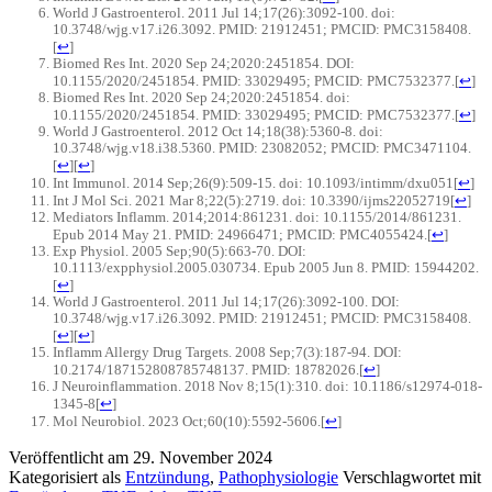
World J Gastroenterol. 2011 Jul 14;17(26):3092-100. doi:
10.3748/wjg.v17.i26.3092. PMID: 21912451; PMCID: PMC3158408.
[
↩
]
Biomed Res Int. 2020 Sep 24;2020:2451854. DOI:
10.1155/2020/2451854. PMID: 33029495; PMCID: PMC7532377.
[
↩
]
Biomed Res Int. 2020 Sep 24;2020:2451854. doi:
10.1155/2020/2451854. PMID: 33029495; PMCID: PMC7532377.
[
↩
]
World J Gastroenterol. 2012 Oct 14;18(38):5360-8. doi:
10.3748/wjg.v18.i38.5360. PMID: 23082052; PMCID: PMC3471104.
[
↩
]
[
↩
]
Int Immunol. 2014 Sep;26(9):509-15. doi: 10.1093/intimm/dxu051
[
↩
]
Int J Mol Sci. 2021 Mar 8;22(5):2719. doi: 10.3390/ijms22052719
[
↩
]
Mediators Inflamm. 2014;2014:861231. doi: 10.1155/2014/861231.
Epub 2014 May 21. PMID: 24966471; PMCID: PMC4055424.
[
↩
]
Exp Physiol. 2005 Sep;90(5):663-70. DOI:
10.1113/expphysiol.2005.030734. Epub 2005 Jun 8. PMID: 15944202.
[
↩
]
World J Gastroenterol. 2011 Jul 14;17(26):3092-100. DOI:
10.3748/wjg.v17.i26.3092. PMID: 21912451; PMCID: PMC3158408.
[
↩
]
[
↩
]
Inflamm Allergy Drug Targets. 2008 Sep;7(3):187-94. DOI:
10.2174/187152808785748137. PMID: 18782026.
[
↩
]
J Neuroinflammation. 2018 Nov 8;15(1):310. doi: 10.1186/s12974-018-
1345-8
[
↩
]
Mol Neurobiol. 2023 Oct;60(10):5592-5606.
[
↩
]
Veröffentlicht am
29. November 2024
Kategorisiert als
Entzündung
,
Pathophysiologie
Verschlagwortet mit