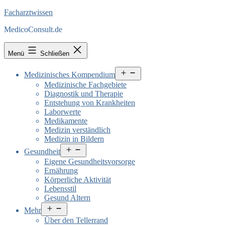
Facharztwissen
MedicoConsult.de
Menü
Schließen
Menü
Medizinisches Kompendium
öffnen
Medizinische Fachgebiete
Diagnostik und Therapie
Entstehung von Krankheiten
Laborwerte
Medikamente
Medizin verständlich
Medizin in Bildern
Menü
Gesundheit
öffnen
Eigene Gesundheitsvorsorge
Ernährung
Körperliche Aktivität
Lebensstil
Gesund Altern
Menü
Mehr
öffnen
Über den Tellerrand