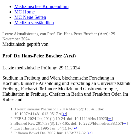
Medizinisches Kompendium
MC Home
MC Neue Seiten
Medizin verständlich
Letzte Aktualisierung von Prof. Dr. Hans-Peter Buscher (Arzt):
29.
November 2024
Medizinisch geprüft von
Prof. Dr. Hans-Peter Buscher (Arzt)
Letzte medizinische Prüfung:
29.11.2024
Studium in Freiburg und Wien, biochemische Forschung in
Bochum, klinische Ausbildung und Forschung an Universitätsklinik
Freiburg, Facharzt für Innere Medizin und Gastroenterologie,
Habilitation in Freiburg. Chefarzt in Berlin und Frankfurt Oder. Im
Ruhestand.
J Neuroimmune Pharmacol. 2014 Mar;9(2):133-41. doi:
10.1007/s11481-013-9517-x
[
↩
]
FEBS J. 2024 Jan;291(1):10-24. doi: 10.1111/febs.16923
[
↩
]
Biomed Res. 2017;38(3):157-165. doi: 10.2220/biomedres.38.157
[
↩
]
Eur J Haematol. 1995 Jan; 54(1):1-8
[
↩
]
Inflamm Bowel Dis. 2007 Jun; 13(6):727-32.
[
↩
]