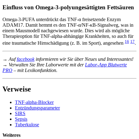
Einfluss von Omega-3-polyungesättigten Fettsäuren
Omega-3-PUFA unterdrückt das TNF-α freisetzende Enzym
ADAM17. Damit hemmt es den TNF-α/NF-κB-Signalweg, was in
einem Mausmodell nachgewiesen wurde. Dies wird als mögliche
Therapieoption für TNF-alpha-abhängige Krankheiten, so auch für
16
17
eine traumatische Hirnschädigung (z. B. im Sport), angesehen
.
→ Auf
facebook
informieren wir Sie über Neues und Interessantes!
→ Verwalten Sie Ihre Laborwerte mit der
Labor-App Blutwerte
PRO
– mit Lexikonfunktion.
Verweise
TNF-alpha-Blocker
Entzündungsparameter
SIRS
Sepsis
Tuberkulose
Weiteres