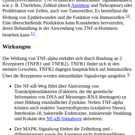
wie z. B. Überleben, Zelltod (durch
Apoptose
und Nekroptose) oder
Proliferation von Zellen, auch von Tumorzellen. Es beeinflusst die
10
Heilung von Epithelwunden und die Funktion von Immunzellen
.
Eine überschießende Produktion kann Krankheiten hervorrufen,
deren Behandlung in der Anwendung von TNF-α-Hemmern
11
bestehen kann
.
Wirkungen
Die Wirkung von TNF-alpha entfaltet sich durch Bindung an 2
Rezeptoren (TNFR1 und TNFR2). TNFR1 findet sich in den
meisten Geweben, TNFR2 dagegen hauptsächlich auf Immunzellen.
9
Über die Rezeptoren werden intrazelluläre Signalwege ausgelöst.
Der NF-κB-Weg führt über Aktivierung von
Transkriptionsfaktoren (Faktoren, die die genetische
Information von DNA auf Messenger-RNA übertragen) zu
einer Bildung entzündlicher Zytokine. Neben TNF-alpha
können auch reaktive Sauerstoffspezies (oxidativer Stress),
Interleukin-1ß, bakterielle Endotoxine, ionisierende Strahlung
und Kokain den
NF-κB-Signalweg
aktivieren.
Der MAPK-Signalweg fördert die Zellteilung und -
differenzierung sowie die Apoptose nicht funktionsfähiger