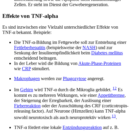
Zellen. Er steht im Dienst der Geweberegeneration.
Effekte von TNF-alpha
Es sind inzwischen eine Vielzahl unterschiedlicher Effekte von
TNF-α bekannt. Beispiele:
Die TNF-α-Bildung im Fettgewebe soll zur Entstehung einer
Fettleberhepatitis
(beispielsweise der
NASH
) und zur
Senkung der Insulinempfindlichkeit beim
Diabetes mellitus
entscheidend beitragen.
In der Leber wird die Bildung von
Akute-Phase-Proteinen
wie
CRP
stimuliert.
Makrophagen
werden zur
Phagozytose
angeregt.
12
Im
Gehirn
wird TNF-α durch die Mikroglia gebildet.
Es
kommt es zu mehreren Wirkungen, wie einer
Appetitbremse
,
der Steigerung der Erregbarkeit, der Auslösung einer
Fieberreaktion
oder der Ausschüttung des CRF (corticotropin-
releasing factor). Auf Neurone (Hirnzellen) kann TNF-alpha
13
sowohl neurotoxisch als auch neuroprotektiv wirken
.
TNF-α fördert eine lokale
Entzündungsreaktion
auf z. B.