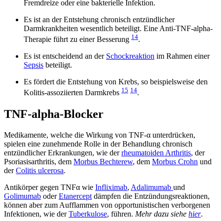
Fremdreize oder eine bakterielle Infektion.
Es ist an der Entstehung chronisch entzündlicher
Darmkrankheiten wesentlich beteiligt. Eine Anti-TNF-alpha-
14
Therapie führt zu einer Besserung
.
Es ist entscheidend an der
Schockreaktion
im Rahmen einer
Sepsis
beteiligt.
Es fördert die Entstehung von Krebs, so beispielsweise den
15
14
Kolitis-assoziierten Darmkrebs
.
TNF-alpha-Blocker
Medikamente, welche die Wirkung von TNF-α unterdrücken,
spielen eine zunehmende Rolle in der Behandlung chronisch
entzündlicher Erkrankungen, wie der
rheumatoiden Arthritis
, der
Psoriasisarthritis, dem
Morbus Bechterew
, dem
Morbus Crohn
und
der
Colitis ulcerosa
.
Antikörper gegen TNFα wie
Infliximab
,
Adalimumab
und
Golimumab
oder
Etanercept
dämpfen die Entzündungsreaktionen,
können aber zum Aufflammen von opportunistischen verborgenen
Infektionen, wie der
Tuberkulose
, führen.
Mehr dazu siehe
hier
.