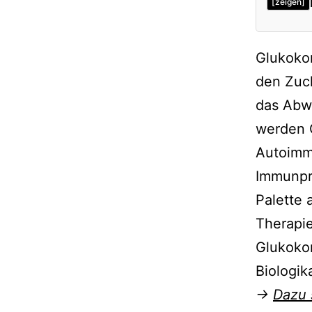
[zeigen]
Glukokor
den Zuck
das Abw
werden G
Autoimm
Immunpr
Palette 
Therapie
Glukokor
Biologik
→
Dazu 