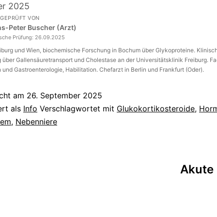
er 2025
 GEPRÜFT VON
ans-Peter Buscher (Arzt)
ische Prüfung:
26.09.2025
eiburg und Wien, biochemische Forschung in Bochum über Glykoproteine. Klinisc
über Gallensäuretransport und Cholestase an der Universitätsklinik Freiburg. Fa
 und Gastroenterologie, Habilitation. Chefarzt in Berlin und Frankfurt (Oder).
icht am
26. September 2025
ert als
Info
Verschlagwortet mit
Glukokortikosteroide
,
Hor
tem
,
Nebenniere
tion
Akute