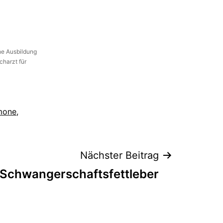
he Ausbildung
charzt für
mone
,
Nächster Beitrag
 Schwangerschaftsfettleber