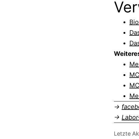
Ver
Bio
Da
Da
Weitere
Me
MC
MC
Med
→
faceb
→
Labor
Letzte Ak