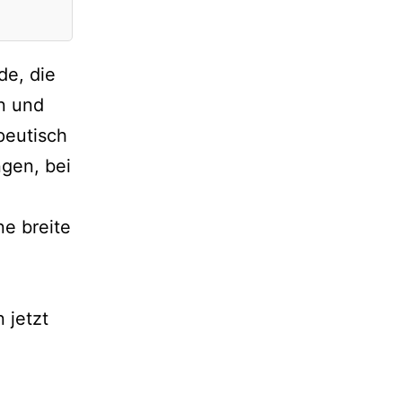
de, die
n und
peutisch
ngen, bei
e breite
 jetzt