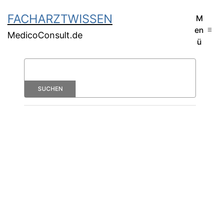
FACHARZTWISSEN
M
en
MedicoConsult.de
ü