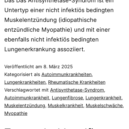
Das Das Antisynthetase-Syndrom ist ein
Untertyp einer nicht infektiös bedingten
Muskelentzündung (idiopathische
entzündliche Myopathie) und mit einer
ebenfalls nicht infektiös bedingten
Lungenerkrankung assoziiert.
Veröffentlicht am
8. März 2025
Kategorisiert als
Autoimmunkrankheiten
,
Lungenkrankheiten
,
Rheumatische Krankheiten
Verschlagwortet mit
Antisynthetase-Syndrom
,
Autoimmunkrankheit
,
Lungenfibrose
,
Lungenkrankheit
,
Muskelentzündung
,
Muskelkrankheit
,
Muskelschwäche
,
Myopathie