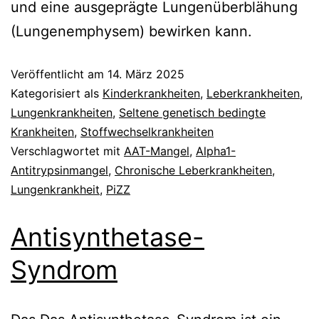
und eine ausgeprägte Lungenüberblähung
(Lungenemphysem) bewirken kann.
Veröffentlicht am
14. März 2025
Kategorisiert als
Kinderkrankheiten
,
Leberkrankheiten
,
Lungenkrankheiten
,
Seltene genetisch bedingte
Krankheiten
,
Stoffwechselkrankheiten
Verschlagwortet mit
AAT-Mangel
,
Alpha1-
Antitrypsinmangel
,
Chronische Leberkrankheiten
,
Lungenkrankheit
,
PiZZ
Antisynthetase-
Syndrom