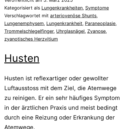
Kategorisiert als
Lungenkrankheiten
,
Symptome
Verschlagwortet mit
arteriovenöse Shunts
,
Lungenemphysem
,
Lungenkrankheit
,
Paraneoplasie
,
Trommelschlegelfinger
,
Uhrglasnägel
,
Zyanose
,
zyanotisches Herzvitium
Husten
Husten ist reflexartiger oder gewollter
Luftausstoss mit dem Ziel, die Atemwege
zu reinigen. Er ein sehr häufiges Symptom
in der ärztlichen Praxis und meist bedingt
durch eine Reizung oder Erkrankung der
Atemwege.