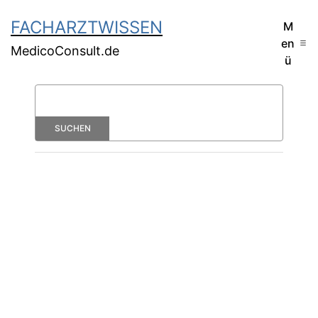
FACHARZTWISSEN
M
en
MedicoConsult.de
ü