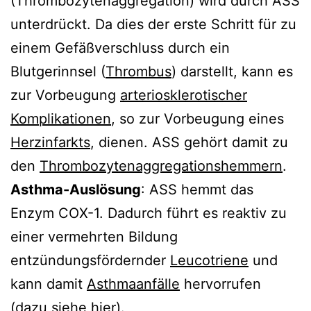
(Thrombozytenaggregation) wird durch ASS
unterdrückt. Da dies der erste Schritt für zu
einem Gefäßverschluss durch ein
Blutgerinnsel (
Thrombus
) darstellt, kann es
zur Vorbeugung
arteriosklerotischer
Komplikationen
, so zur Vorbeugung eines
Herzinfarkts
, dienen. ASS gehört damit zu
den
Thrombozytenaggregationshemmern
.
Asthma-Auslösung
: ASS hemmt das
Enzym COX-1. Dadurch führt es reaktiv zu
einer vermehrten Bildung
entzündungsfördernder
Leucotriene
und
kann damit
Asthmaanfälle
hervorrufen
(dazu
siehe hier
).