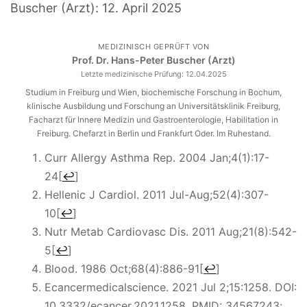
Buscher (Arzt):
12. April 2025
MEDIZINISCH GEPRÜFT VON
Prof. Dr. Hans-Peter Buscher (Arzt)
Letzte medizinische Prüfung:
12.04.2025
Studium in Freiburg und Wien, biochemische Forschung in Bochum,
klinische Ausbildung und Forschung an Universitätsklinik Freiburg,
Facharzt für Innere Medizin und Gastroenterologie, Habilitation in
Freiburg. Chefarzt in Berlin und Frankfurt Oder. Im Ruhestand.
Curr Allergy Asthma Rep. 2004 Jan;4(1):17-
24
[
↩
]
Hellenic J Cardiol. 2011 Jul-Aug;52(4):307-
10
[
↩
]
Nutr Metab Cardiovasc Dis. 2011 Aug;21(8):542-
5
[
↩
]
Blood. 1986 Oct;68(4):886-91
[
↩
]
Ecancermedicalscience. 2021 Jul 2;15:1258. DOI:
10.3332/ecancer.2021.1258. PMID: 34567243;