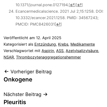
10.1371/journal.pone.0127194.
[
↩
]
[
↩
]
Ecancermedicalscience. 2021 Jul 2;15:1258. DOI:
10.3332/ecancer.2021.1258. PMID: 34567243;
PMCID: PMC8426031
[
↩
]
Veröffentlicht am
12. April 2025
Kategorisiert als
Entzündung
,
Krebs
,
Medikamente
Verschlagwortet mit
Aspirin
,
ASS
,
Azetylsalizylsäure
,
NSAR
,
Thrombozytenaggregationshemmer
Beitragsnavigation
Vorheriger Beitrag
Onkogene
Nächster Beitrag
Pleuritis