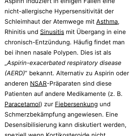
Aspirin induziert in einigen Fällen eine
nicht-allergische Hypersensitivität der
Schleimhaut der Atemwege mit
Asthma
,
Rhinitis und
Sinusitis
mit Übergang in eine
chronisch-Entzündung. Häufig findet man
bei ihnen nasale Polypen. Dies ist als
„
Aspirin-exacerbated respiratory disease
(AERD)
” bekannt. Alternativ zu Aspirin oder
anderen
NSAR
-Präparaten sind diese
Patienten auf andere Medikamente (z. B.
Paracetamol
) zur
Fiebersenkung
und
Schmerzbekämpfung angewiesen. Eine
Desensibilisierung kann diskutiert werden,
speziell wenn
Kortikosteroide
nicht