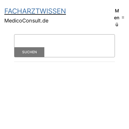
FACHARZTWISSEN
M
en
MedicoConsult.de
ü