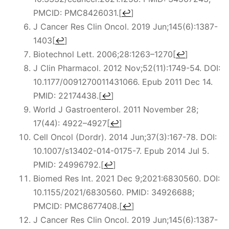
PMCID: PMC8426031.
[
↩
]
J Cancer Res Clin Oncol. 2019 Jun;145(6):1387-
1403
[
↩
]
Biotechnol Lett. 2006;28:1263–1270
[
↩
]
J Clin Pharmacol. 2012 Nov;52(11):1749-54. DOI:
10.1177/0091270011431066. Epub 2011 Dec 14.
PMID: 22174438.
[
↩
]
World J Gastroenterol. 2011 November 28;
17(44): 4922–4927
[
↩
]
Cell Oncol (Dordr). 2014 Jun;37(3):167-78. DOI:
10.1007/s13402-014-0175-7. Epub 2014 Jul 5.
PMID: 24996792.
[
↩
]
Biomed Res Int. 2021 Dec 9;2021:6830560. DOI:
10.1155/2021/6830560. PMID: 34926688;
PMCID: PMC8677408.
[
↩
]
J Cancer Res Clin Oncol. 2019 Jun;145(6):1387-