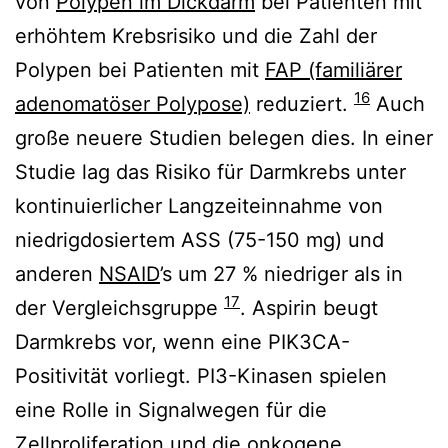
von
Polypen im Dickdarm
bei Patienten mit
erhöhtem Krebsrisiko und die Zahl der
Polypen bei Patienten mit
FAP (familiärer
16
adenomatöser Polypose)
reduziert.
Auch
große neuere Studien belegen dies. In einer
Studie lag das Risiko für Darmkrebs unter
kontinuierlicher Langzeiteinnahme von
niedrigdosiertem ASS (75-150 mg) und
anderen
NSAID
’s um 27 % niedriger als in
17
der Vergleichsgruppe
. Aspirin beugt
Darmkrebs vor, wenn eine PIK3CA-
Positivität vorliegt. PI3-Kinasen spielen
eine Rolle in Signalwegen für die
Zellproliferation und die onkogene