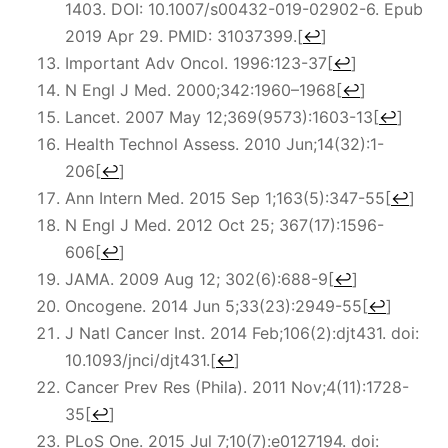
1403. DOI: 10.1007/s00432-019-02902-6. Epub
2019 Apr 29. PMID: 31037399.
[
↩
]
Important Adv Oncol. 1996:123-37
[
↩
]
N Engl J Med. 2000;342:1960–1968
[
↩
]
Lancet. 2007 May 12;369(9573):1603-13
[
↩
]
Health Technol Assess. 2010 Jun;14(32):1-
206
[
↩
]
Ann Intern Med. 2015 Sep 1;163(5):347-55
[
↩
]
N Engl J Med. 2012 Oct 25; 367(17):1596-
606
[
↩
]
JAMA. 2009 Aug 12; 302(6):688-9
[
↩
]
Oncogene. 2014 Jun 5;33(23):2949-55
[
↩
]
J Natl Cancer Inst. 2014 Feb;106(2):djt431. doi:
10.1093/jnci/djt431.
[
↩
]
Cancer Prev Res (Phila). 2011 Nov;4(11):1728-
35
[
↩
]
PLoS One. 2015 Jul 7;10(7):e0127194. doi: