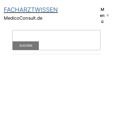
FACHARZTWISSEN
M
en
MedicoConsult.de
ü