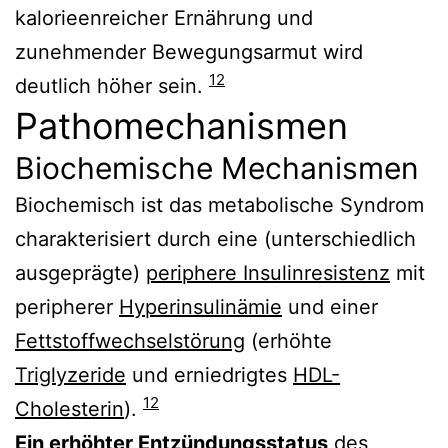
kalorieenreicher Ernährung und
zunehmender Bewegungsarmut wird
12
deutlich höher sein.
Pathomechanismen
Biochemische Mechanismen
Biochemisch ist das metabolische Syndrom
charakterisiert durch eine (unterschiedlich
ausgeprägte)
periphere Insulinresistenz
mit
peripherer
Hyperinsulinämie
und einer
Fettstoffwechselstörung
(erhöhte
Triglyzeride
und erniedrigtes
HDL-
12
Cholesterin
).
Ein erhöhter Entzündungsstatus
des