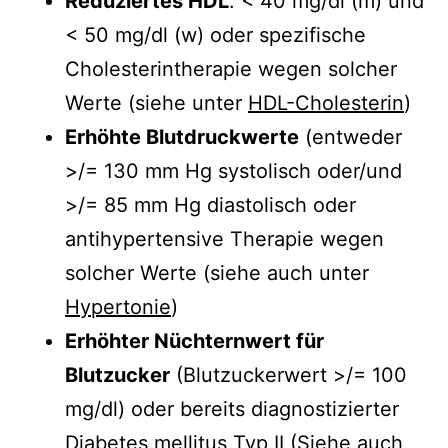
Reduziertes HDL
: < 40 mg/dl (m) und
< 50 mg/dl (w) oder spezifische
Cholesterintherapie wegen solcher
Werte (siehe unter
HDL-Cholesterin
)
Erhöhte Blutdruckwerte
(entweder
>/= 130 mm Hg systolisch oder/und
>/= 85 mm Hg diastolisch oder
antihypertensive Therapie wegen
solcher Werte (siehe auch unter
Hypertonie
)
Erhöhter Nüchternwert für
Blutzucker
(Blutzuckerwert >/= 100
mg/dl) oder bereits diagnostizierter
Diabetes mellitus
Typ II (Siehe auch