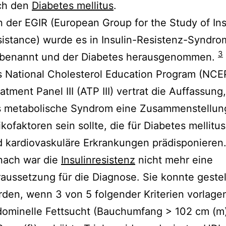
ch den
Diabetes mellitus
.
 der EGIR (European Group for the Study of Ins
istance) wurde es in Insulin-Resistenz-Syndro
3
benannt und der Diabetes herausgenommen.
 National Cholesterol Education Program (NCE
atment Panel III (ATP III) vertrat die Auffassung
s metabolische Syndrom eine Zusammenstellun
ikofaktoren sein sollte, die für Diabetes mellitus
 kardiovaskuläre Erkrankungen prädisponieren
nach war die
Insulinresistenz
nicht mehr eine
aussetzung für die Diagnose. Sie konnte gestel
den, wenn 3 von 5 folgender Kriterien vorlage
ominelle Fettsucht (Bauchumfang > 102 cm (m