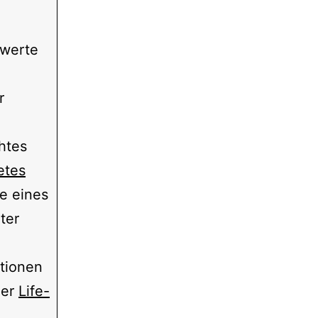
nwerte
r
htes
etes
e eines
ter
tionen
ner
Life-