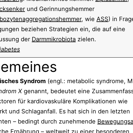
ucksenker
und Gerinnungshemmer
bozytenaggregationshemmer
, wie
ASS
) in Fra
ungen beziehen Strategien ein, die auf eine
lussung der
Darmmikrobiota
zielen.
iabetes
gemeines
isches Syndrom
(engl.: metabolic syndrome, M
ndrom X
genannt, bedeutet eine Zusammenfas
ktoren für kardiovaskuläre Komplikationen wie
rkt und Schlaganfall. Es hat sich in den letzten
nten – bedingt durch zunehmende
Bewegungsa
sche
Ernährung
– weltweit zu einer besonderen