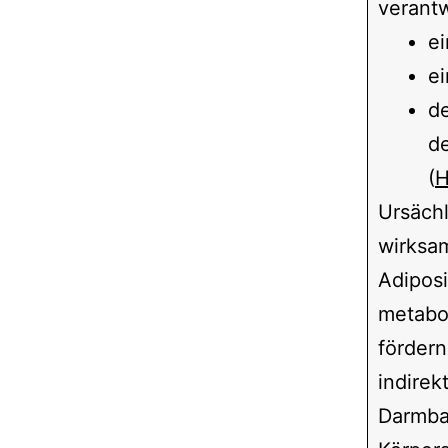
verantw
ei
ei
de
de
(
H
Ursäch
wirksam
Adipos
metabo
fördern
indire
Darmba