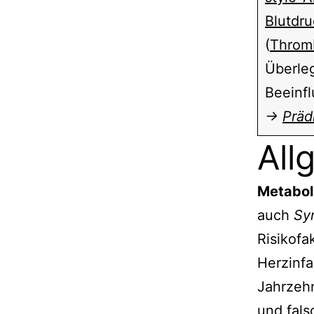
Blutdr
(
Throm
Überleg
Beeinf
→
Präd
All
Metabol
auch
Sy
Risikofa
Herzinfa
Jahrzeh
und fal