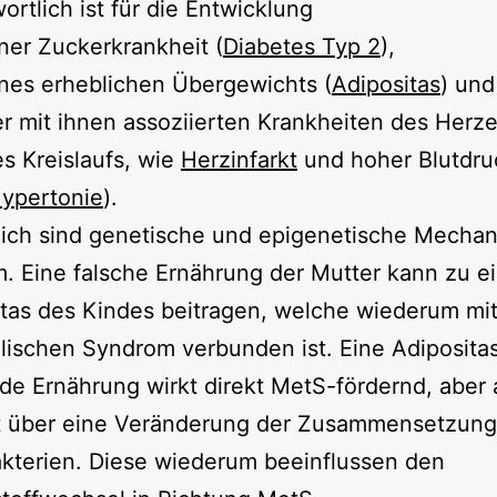
ortlich ist für die Entwicklung
ner Zuckerkrankheit (
Diabetes Typ 2
),
nes erheblichen Übergewichts (
Adipositas
) und
r mit ihnen assoziierten Krankheiten des Herz
s Kreislaufs, wie
Herzinfarkt
und hoher Blutdru
ypertonie
).
lich sind genetische und epigenetische Mecha
. Eine falsche Ernährung der Mutter kann zu e
itas des Kindes beitragen, welche wiederum mi
lischen Syndrom verbunden ist. Eine Adiposita
de Ernährung wirkt direkt MetS-fördernd, aber
kt über eine Veränderung der Zusammensetzung
kterien. Diese wiederum beeinflussen den