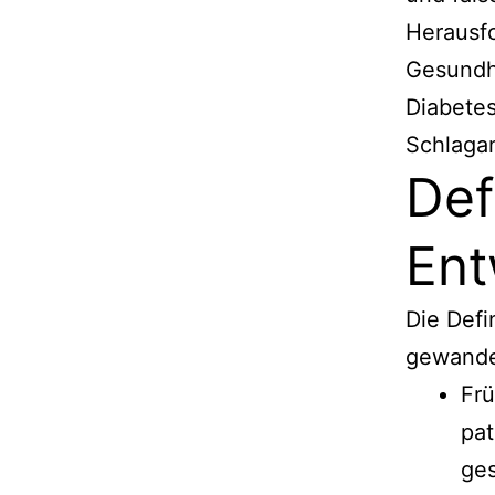
Herausf
Gesundh
Diabetes
Schlaga
Def
Ent
Die Defi
gewande
Fr
pat
ges