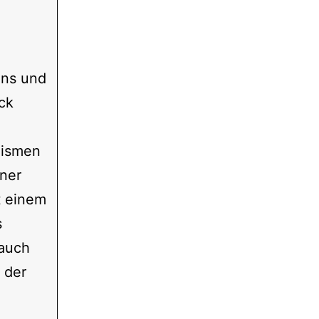
ens und
ck
nismen
iner
t einem
s
 auch
 der