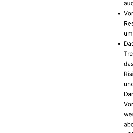
au
Von
Res
um
Das
Tre
da
Ris
und
Da
Vor
wer
abd