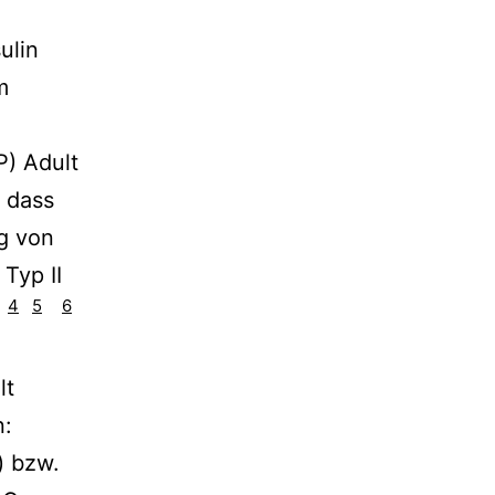
ulin
m
P) Adult
, dass
g von
 Typ II
4
5
6
.
lt
n:
) bzw.