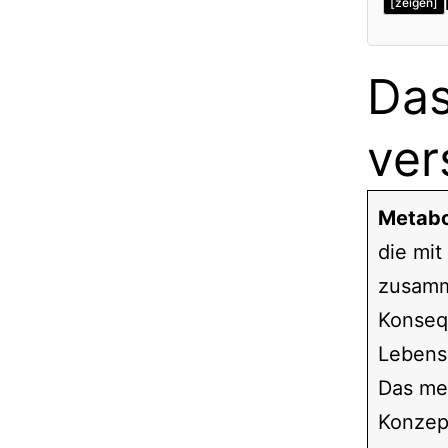
[zeigen]
Das
ver
Metabo
die mit
zusamm
Konseq
Lebens
Das me
Konzept