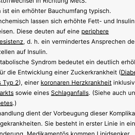
toffwechsel in Richtung MetS.
h ist ein erhöhter Bauchumfang typisch.
chemisch lassen sich erhöhte Fett- und Insuli
isen. Diese deuten auf eine
periphere
resistenz
, d. h. ein vermindertes Ansprechen de
ellen auf Insulin.
tabolische Syndrom bedeutet ein deutlich erhö
für die Entwicklung einer Zuckerkrankheit (
Diab
s Typ 2
), einer
koronaren Herzkrankheit
inklusiv
arkts
sowie eines
Schlaganfalls
. (Siehe auch un
betes
.)
handlung dient der Vorbeugung dieser Komplika
gekrankheiten. Sie besteht in erster Linie in ei
Änderung
. Medikamentös kommen
Lipidsenker
,