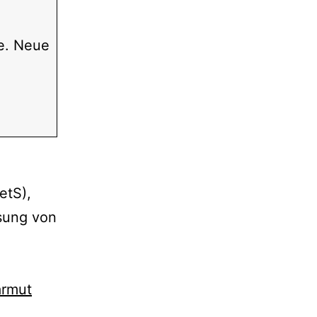
ge. Neue
etS),
sung von
rmut