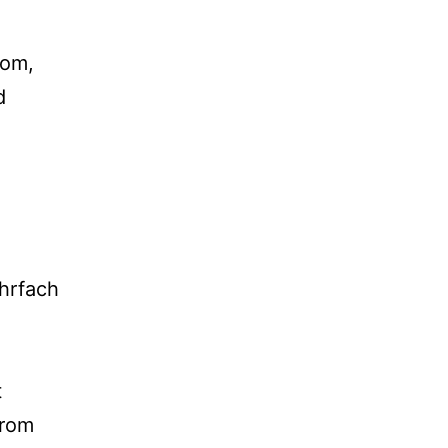
rom,
d
hrfach
t
drom