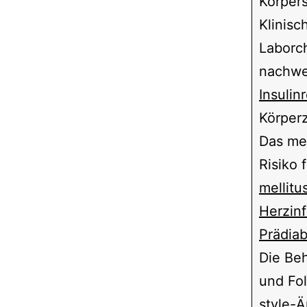
Körpers
Klinisc
Laborch
nachwe
Insulin
Körperz
Das me
Risiko 
mellitu
Herzinf
Prädia
Die Be
und Fol
style-