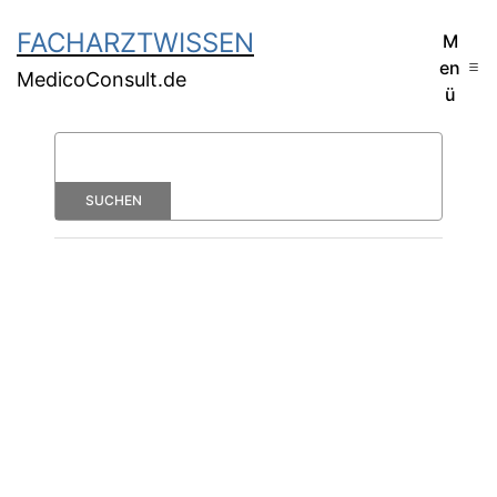
FACHARZTWISSEN
M
en
MedicoConsult.de
ü