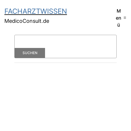
FACHARZTWISSEN
M
en
MedicoConsult.de
ü