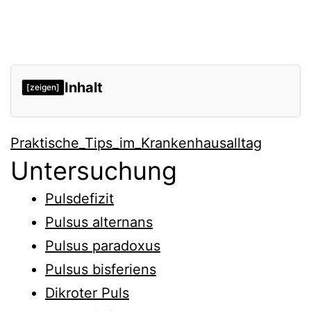
Inhalt
[zeigen]
Untersuchung
Praktische_Tips_im_Krankenhausalltag
Pädiatrie
Untersuchung
Gyn
Pulsdefizit
Infektionskrankheiten
Pulsus alternans
Humangenetik
Pulsus paradoxus
Urologie
Pulsus bisferiens
Anästhesie
Dikroter Puls
Chirurgie