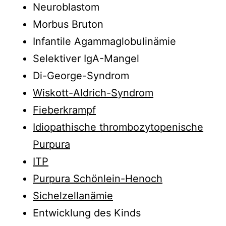
Neuroblastom
Morbus Bruton
Infantile Agammaglobulinämie
Selektiver IgA-Mangel
Di-George-Syndrom
Wiskott-Aldrich-Syndrom
Fieberkrampf
Idiopathische thrombozytopenische
Purpura
ITP
Purpura Schönlein-Henoch
Sichelzellanämie
Entwicklung des Kinds