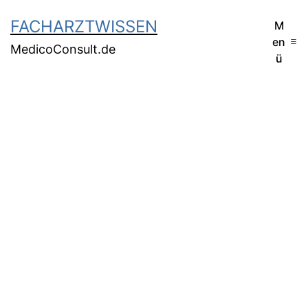
FACHARZTWISSEN
M
en
MedicoConsult.de
ü