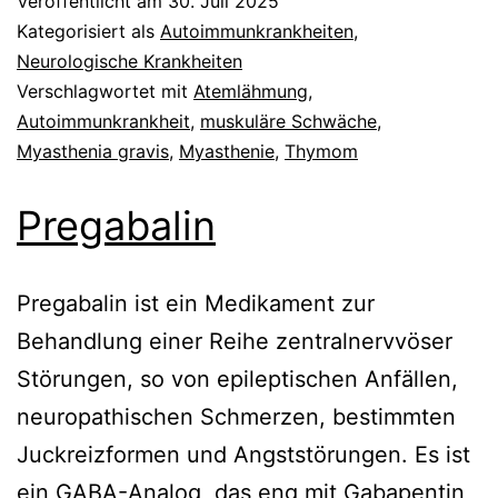
Veröffentlicht am
30. Juli 2025
Kategorisiert als
Autoimmunkrankheiten
,
Neurologische Krankheiten
Verschlagwortet mit
Atemlähmung
,
Autoimmunkrankheit
,
muskuläre Schwäche
,
Myasthenia gravis
,
Myasthenie
,
Thymom
Pregabalin
Pregabalin ist ein Medikament zur
Behandlung einer Reihe zentralnervvöser
Störungen, so von epileptischen Anfällen,
neuropathischen Schmerzen, bestimmten
Juckreizformen und Angststörungen. Es ist
ein GABA-Analog, das eng mit Gabapentin