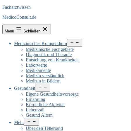
Facharztwissen
MedicoConsult.de
Menü
Schließen
Menü
Medizinisches Kompendium
öffnen
Medizinische Fachgebiete
Diagnostik und Therapie
Entstehung von Krankheiten
Laborwerte
Medikamente
Medizin verständlich
Medizin in Bildern
Menü
Gesundheit
öffnen
Eigene Gesundheitsvorsorge
Ernährung
Körperliche Aktivität
Lebensstil
Gesund Altern
Menü
Mehr
öffnen
Über den Tellerrand