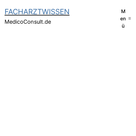
FACHARZTWISSEN
M
en
MedicoConsult.de
ü