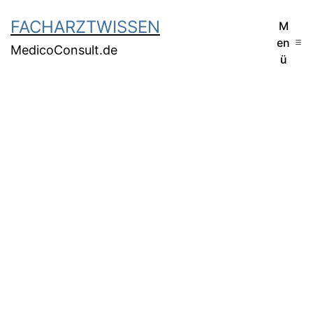
FACHARZTWISSEN
M
en
MedicoConsult.de
ü