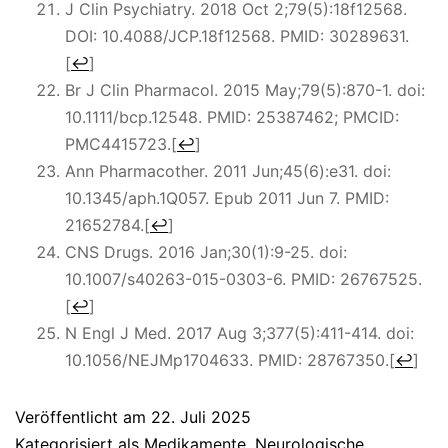
J Clin Psychiatry. 2018 Oct 2;79(5):18f12568.
DOI: 10.4088/JCP.18f12568. PMID: 30289631.
[
↩
]
Br J Clin Pharmacol. 2015 May;79(5):870-1. doi:
10.1111/bcp.12548. PMID: 25387462; PMCID:
PMC4415723.
[
↩
]
Ann Pharmacother. 2011 Jun;45(6):e31. doi:
10.1345/aph.1Q057. Epub 2011 Jun 7. PMID:
21652784.
[
↩
]
CNS Drugs. 2016 Jan;30(1):9-25. doi:
10.1007/s40263-015-0303-6. PMID: 26767525.
[
↩
]
N Engl J Med. 2017 Aug 3;377(5):411-414. doi:
10.1056/NEJMp1704633. PMID: 28767350.
[
↩
]
Veröffentlicht am
22. Juli 2025
Kategorisiert als
Medikamente
,
Neurologische