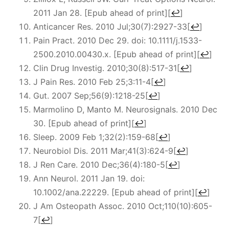
2011 Jan 28. [Epub ahead of print]
[
↩
]
Anticancer Res. 2010 Jul;30(7):2927-33
[
↩
]
Pain Pract. 2010 Dec 29. doi: 10.1111/j.1533-
2500.2010.00430.x. [Epub ahead of print]
[
↩
]
Clin Drug Investig. 2010;30(8):517-31
[
↩
]
J Pain Res. 2010 Feb 25;3:11-4
[
↩
]
Gut. 2007 Sep;56(9):1218-25
[
↩
]
Marmolino D, Manto M. Neurosignals. 2010 Dec
30. [Epub ahead of print]
[
↩
]
Sleep. 2009 Feb 1;32(2):159-68
[
↩
]
Neurobiol Dis. 2011 Mar;41(3):624-9
[
↩
]
J Ren Care. 2010 Dec;36(4):180-5
[
↩
]
Ann Neurol. 2011 Jan 19. doi:
10.1002/ana.22229. [Epub ahead of print]
[
↩
]
J Am Osteopath Assoc. 2010 Oct;110(10):605-
7
[
↩
]