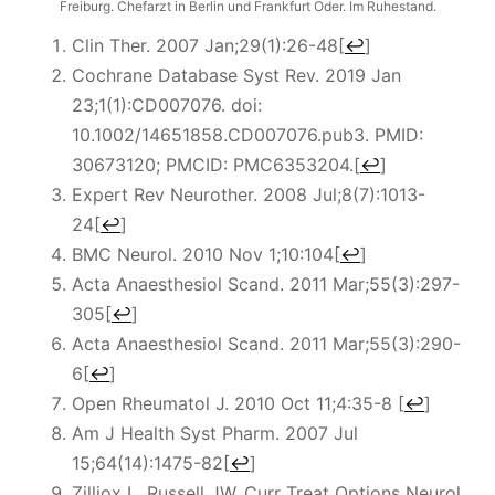
Freiburg. Chefarzt in Berlin und Frankfurt Oder. Im Ruhestand.
Clin Ther. 2007 Jan;29(1):26-48
[
↩
]
Cochrane Database Syst Rev. 2019 Jan
23;1(1):CD007076. doi:
10.1002/14651858.CD007076.pub3. PMID:
30673120; PMCID: PMC6353204.
[
↩
]
Expert Rev Neurother. 2008 Jul;8(7):1013-
24
[
↩
]
BMC Neurol. 2010 Nov 1;10:104
[
↩
]
Acta Anaesthesiol Scand. 2011 Mar;55(3):297-
305
[
↩
]
Acta Anaesthesiol Scand. 2011 Mar;55(3):290-
6
[
↩
]
Open Rheumatol J. 2010 Oct 11;4:35-8
[
↩
]
Am J Health Syst Pharm. 2007 Jul
15;64(14):1475-82
[
↩
]
Zilliox L, Russell JW. Curr Treat Options Neurol.