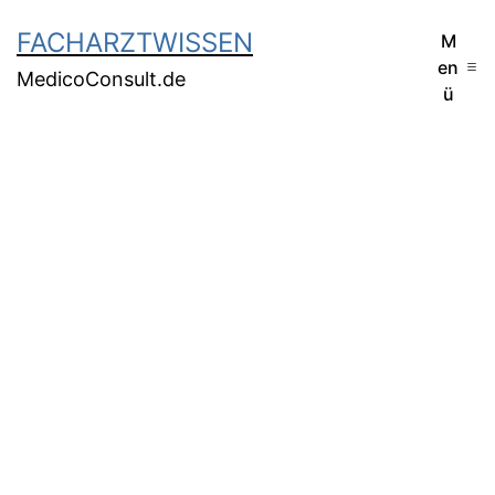
FACHARZTWISSEN
M
en
MedicoConsult.de
ü