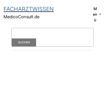
FACHARZTWISSEN
M
en
MedicoConsult.de
ü