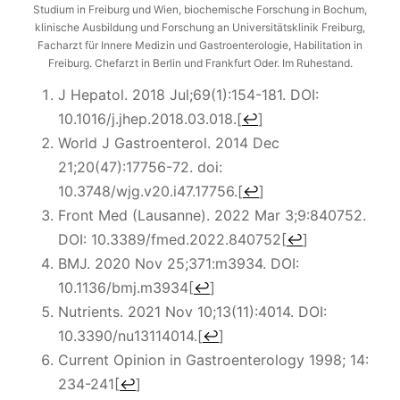
Studium in Freiburg und Wien, biochemische Forschung in Bochum,
klinische Ausbildung und Forschung an Universitätsklinik Freiburg,
Facharzt für Innere Medizin und Gastroenterologie, Habilitation in
Freiburg. Chefarzt in Berlin und Frankfurt Oder. Im Ruhestand.
J Hepatol. 2018 Jul;69(1):154-181. DOI:
10.1016/j.jhep.2018.03.018.
[
↩
]
World J Gastroenterol. 2014 Dec
21;20(47):17756-72. doi:
10.3748/wjg.v20.i47.17756.
[
↩
]
Front Med (Lausanne). 2022 Mar 3;9:840752.
DOI: 10.3389/fmed.2022.840752
[
↩
]
BMJ. 2020 Nov 25;371:m3934. DOI:
10.1136/bmj.m3934
[
↩
]
Nutrients. 2021 Nov 10;13(11):4014. DOI:
10.3390/nu13114014.
[
↩
]
Current Opinion in Gastroenterology 1998; 14:
234-241
[
↩
]