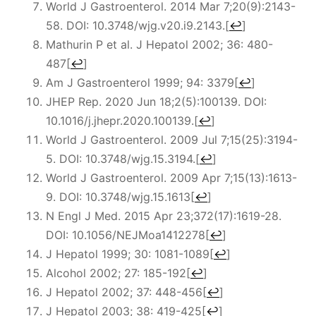
World J Gastroenterol. 2014 Mar 7;20(9):2143-
58. DOI: 10.3748/wjg.v20.i9.2143.
[
↩
]
Mathurin P et al. J Hepatol 2002; 36: 480-
487
[
↩
]
Am J Gastroenterol 1999; 94: 3379
[
↩
]
JHEP Rep. 2020 Jun 18;2(5):100139. DOI:
10.1016/j.jhepr.2020.100139.
[
↩
]
World J Gastroenterol. 2009 Jul 7;15(25):3194-
5. DOI: 10.3748/wjg.15.3194.
[
↩
]
World J Gastroenterol. 2009 Apr 7;15(13):1613-
9. DOI: 10.3748/wjg.15.1613
[
↩
]
N Engl J Med. 2015 Apr 23;372(17):1619-28.
DOI: 10.1056/NEJMoa1412278
[
↩
]
J Hepatol 1999; 30: 1081-1089
[
↩
]
Alcohol 2002; 27: 185-192
[
↩
]
J Hepatol 2002; 37: 448-456
[
↩
]
J Hepatol 2003; 38: 419-425
[
↩
]