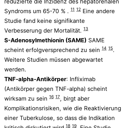
reduzierte die Inzidenz des hepatorenalen
11
12
Syndroms um 65-70 % .
Eine andere
Studie fand keine signifikante
13
Verbesserung der Mortalität.
S-Adenosylmethionin (SAME)
SAME
14
15
scheint erfolgversprechend zu sein
.
Weitere Studien müssen abgewartet
werden.
TNF-alpha-Antikörper
: Infliximab
(Antikörper gegen TNF-alpha) scheint
16
17
wirksam zu sein
, birgt aber
Komplikationsrisiken, wie die Reaktivierung
einer Tuberkulose, so dass die Indikation
18
19
kritisch diskutiert wird
. Eine Studie