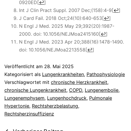
0920ED
[
↩
]
Int J Clin Pract Suppl. 2007 Dec;(158):4-9
[
↩
]
J Card Fail. 2018 Oct;24(10):640-653
[
↩
]
N Engl J Med. 2025 May 29;392(20):1987-
2000. doi: 10.1056/NEJMoa2415160
[
↩
]
N Engl J Med. 2023 Apr 20;388(16):1478-1490.
doi: 10.1056/NEJMoa2213558
[
↩
]
Veröffentlicht am
28. Mai 2025
Kategorisiert als
Lungenkrankheiten
,
Pathophysiologie
Verschlagwortet mit
chronische Herzkrankheit
,
chronische Lungenkrankheit
,
COPD
,
Lungenembolie
,
Lungenemphysem
,
Lungenhochdruck
,
Pulmonale
Hypertonie
,
Rechtsherzbelastung
,
Rechtsherzinsuffizienz