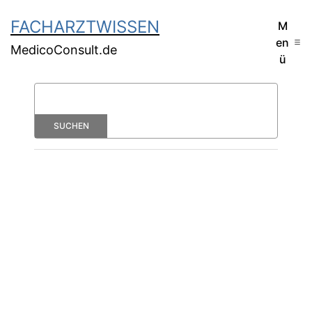
FACHARZTWISSEN
M
en
MedicoConsult.de
ü