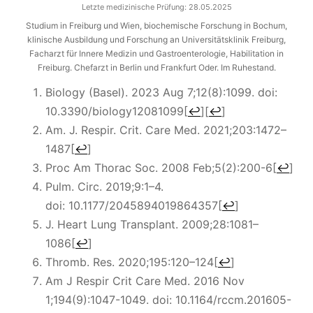
Letzte medizinische Prüfung:
28.05.2025
Studium in Freiburg und Wien, biochemische Forschung in Bochum,
klinische Ausbildung und Forschung an Universitätsklinik Freiburg,
Facharzt für Innere Medizin und Gastroenterologie, Habilitation in
Freiburg. Chefarzt in Berlin und Frankfurt Oder. Im Ruhestand.
Biology (Basel). 2023 Aug 7;12(8):1099. doi:
10.3390/biology12081099
[
↩
]
[
↩
]
Am. J. Respir. Crit. Care Med.
2021;
203
:1472–
1487
[
↩
]
Proc Am Thorac Soc. 2008 Feb;5(2):200-6
[
↩
]
Pulm. Circ.
2019;
9
:1–4.
doi: 10.1177/2045894019864357
[
↩
]
J. Heart Lung Transplant.
2009;
28
:1081–
1086
[
↩
]
Thromb. Res.
2020;
195
:120–124
[
↩
]
Am J Respir Crit Care Med. 2016 Nov
1;194(9):1047-1049. doi: 10.1164/rccm.201605-