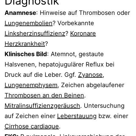
Diagnostik
Anamnese
: Hinweise auf Thrombosen oder
Lungenembolien
? Vorbekannte
Linksherzinsuffizienz
?
Koronare
Herzkrankheit
?
Klinisches Bild
: Atemnot, gestaute
Halsvenen, hepatojugulärer Reflux bei
Druck auf die Leber. Ggf.
Zyanose
,
Lungenemphysem
, Zeichen abgelaufener
Thrombosen an den Beinen
.
Mitralinsuffizienzgeräusch
. Untersuchung
auf Zeichen einer
Leberstauung
bzw. einer
Cirrhose cardiaque
.