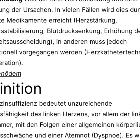
ung der Ursachen. In vielen Fällen wird dies du
te Medikamente erreicht (Herzstärkung,
stabilisierung, Blutdrucksenkung, Erhöhung d
eitsausscheidung), in anderen muss jedoch
tionell vorgegangen werden (Herzkathetertech
ration).
enödem
inition
zinsuffizienz bedeutet unzureichende
sfähigkeit des linken Herzens, vor allem der li
er, mit den Folgen einer allgemeinen körperl
gsschwäche und einer Atemnot (Dyspnoe). Es 