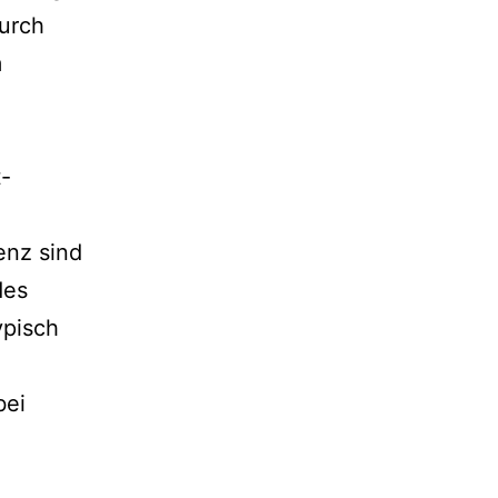
urch
m
t-
enz sind
des
ypisch
bei