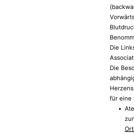
(backwar
Vorwärts
Blutdruc
Benomme
Die Link
Associat
Die Bes
abhängi
Herzens
für eine
Ate
zun
Or