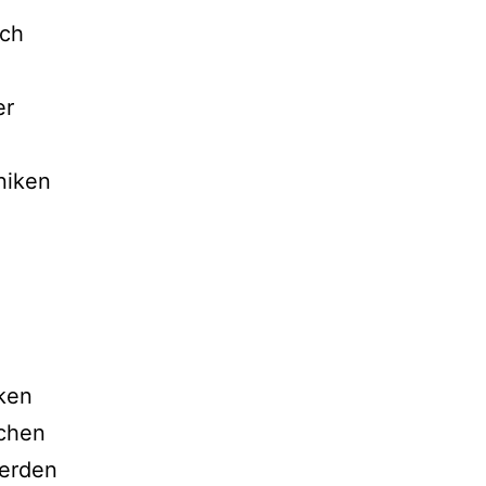
rch
er
niken
nken
ichen
werden