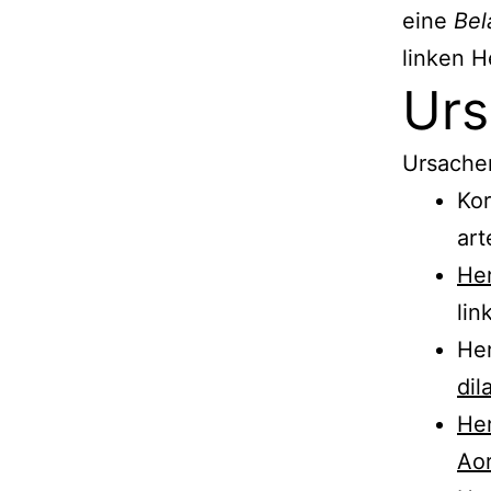
eine
Bel
linken H
Ur
Ursachen
Kor
art
Her
lin
Her
dil
He
Aor