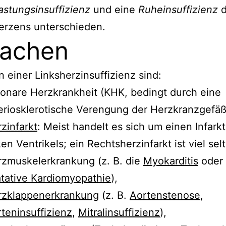
astungsinsuffizienz
und eine
Ruheinsuffizienz
d
erzens unterschieden.
sachen
 einer Linksherzinsuffizienz sind:
onare Herzkrankheit (KHK, bedingt durch eine
eriosklerotische Verengung der Herzkranzgefäß
zinfarkt
: Meist handelt es sich um einen Infark
ken Ventrikels; ein Rechtsherzinfarkt ist viel sel
zmuskelerkrankung (z. B. die
Myokarditis
oder 
atative Kardiomyopathie
),
rzklappenerkrankung
(z. B.
Aortenstenose
,
teninsuffizienz
,
Mitralinsuffizienz
),