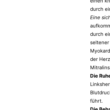
einen kr
durch ei
Eine si
aufkomme
durch ei
seltener
Myokardi
der Herz
Mitralins
Die Ruhe
Linksher
Blutdruc
führt.
Die Beh