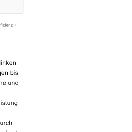
fizienz
linken
gen bis
che und
istung
durch