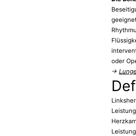
Beseitig
geeigne
Rhythmus
Flüssigk
interven
oder Ope
→
Lung
Def
Linksher
Leistung
Herzkamm
Leistun