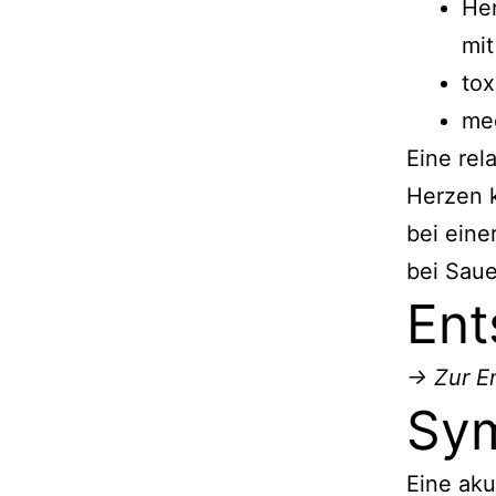
He
mit
tox
med
Eine rel
Herzen k
bei eine
bei Saue
Ent
→ Zur En
Sy
Eine aku