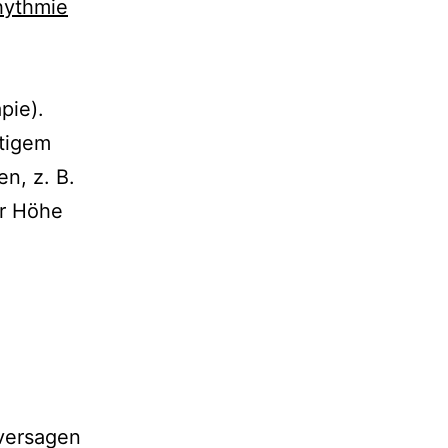
hythmie
pie).
ftigem
n, z. B.
er Höhe
sversagen