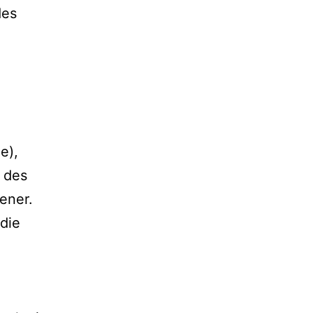
es
e),
t des
tener.
die