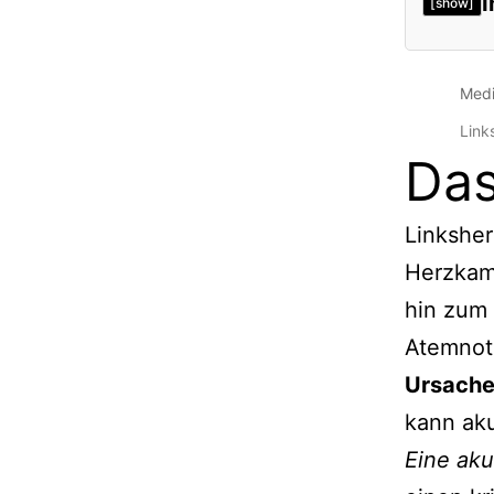
I
[show]
Medi
Link
Das
Linksher
Herzkamm
hin zum
Atemnot
Ursach
kann aku
Eine aku