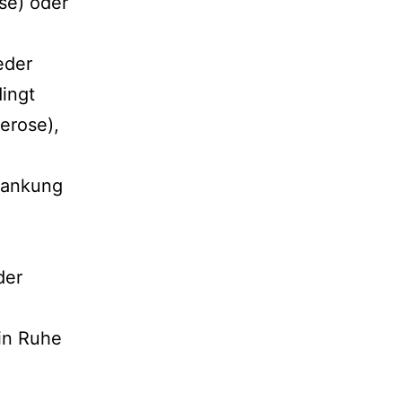
se) oder
eder
ingt
erose),
krankung
der
 in Ruhe