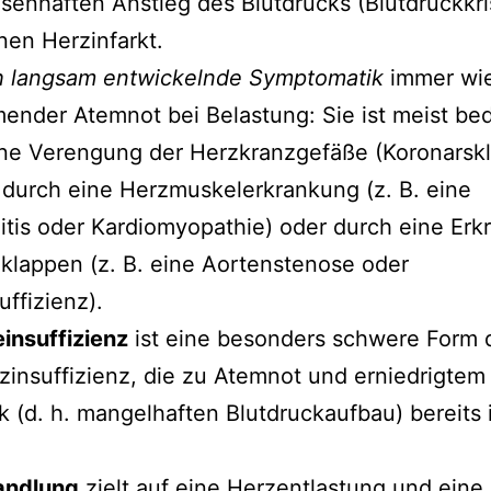
isenhaften Anstieg des Blutdrucks (Blutdruckkri
nen Herzinfarkt.
ch langsam entwickelnde Symptomatik
immer wi
nder Atemnot bei Belastung: Sie ist meist bed
ne Verengung der Herzkranzgefäße (Koronarskl
 durch eine Herzmuskelerkrankung (z. B. eine
tis oder Kardiomyopathie) oder durch eine Er
klappen (z. B. eine Aortenstenose oder
uffizienz).
insuffizienz
ist eine besonders schwere Form 
zinsuffizienz, die zu Atemnot und erniedrigtem
k (d. h. mangelhaften Blutdruckaufbau) bereits
andlung
zielt auf eine Herzentlastung und eine