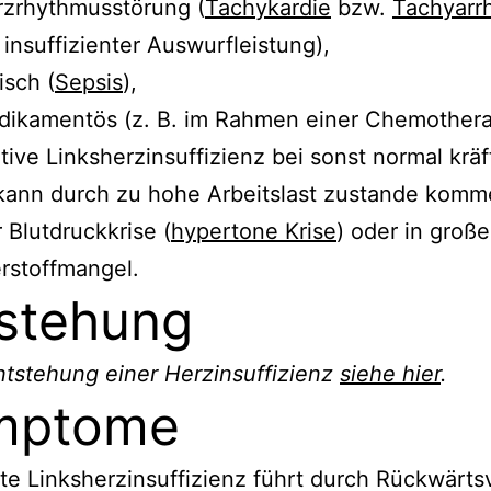
rzrhythmusstörung (
Tachykardie
bzw.
Tachyarr
 insuffizienter Auswurfleistung),
isch (
Sepsis
),
ikamentös (z. B. im Rahmen einer Chemothera
ative Linksherzinsuffizienz bei sonst normal krä
ann durch zu hohe Arbeitslast zustande komme
r Blutdruckkrise (
hypertone Krise
) oder in groß
rstoffmangel.
stehung
tstehung einer Herzinsuffizienz
siehe hier
.
mptome
te Linksherzinsuffizienz führt durch Rückwärt