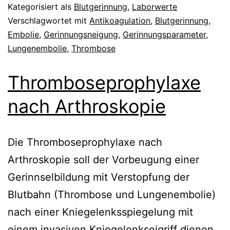
Kategorisiert als
Blutgerinnung
,
Laborwerte
Verschlagwortet mit
Antikoagulation
,
Blutgerinnung
,
Embolie
,
Gerinnungsneigung
,
Gerinnungsparameter
,
Lungenembolie
,
Thrombose
Thromboseprophylaxe
nach Arthroskopie
Die Thromboseprophylaxe nach
Arthroskopie soll der Vorbeugung einer
Gerinnselbildung mit Verstopfung der
Blutbahn (Thrombose und Lungenembolie)
nach einer Kniegelenksspiegelung mit
einem invasiven Kniegelenkseigriff dienen.