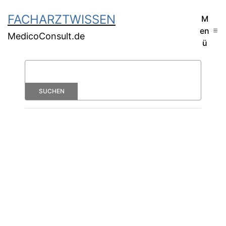
FACHARZTWISSEN
M
en
MedicoConsult.de
ü