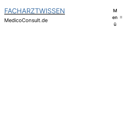
FACHARZTWISSEN
M
en
MedicoConsult.de
ü