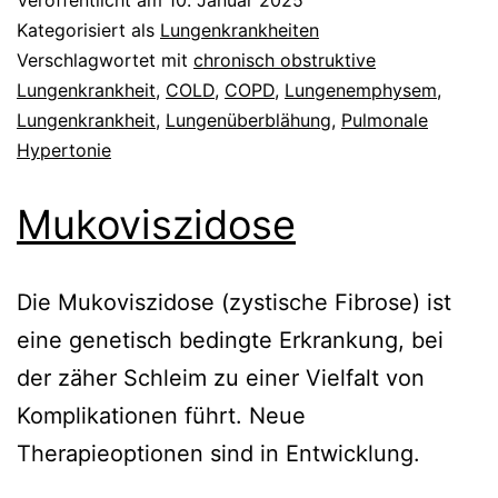
Kategorisiert als
Lungenkrankheiten
Verschlagwortet mit
chronisch obstruktive
Lungenkrankheit
,
COLD
,
COPD
,
Lungenemphysem
,
Lungenkrankheit
,
Lungenüberblähung
,
Pulmonale
Hypertonie
Mukoviszidose
Die Mukoviszidose (zystische Fibrose) ist
eine genetisch bedingte Erkrankung, bei
der zäher Schleim zu einer Vielfalt von
Komplikationen führt. Neue
Therapieoptionen sind in Entwicklung.