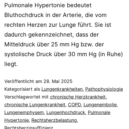
Pulmonale Hypertonie bedeutet
Bluthochdruck in der Arterie, die vom
rechten Herzen zur Lunge führt. Sie ist
dadurch gekennzeichnet, dass der
Mitteldruck über 25 mm Hg bzw. der
systolische Druck über 30 mm Hg (in Ruhe)
liegt.
Veröffentlicht am
28. Mai 2025
Kategorisiert als
Lungenkrankheiten
,
Pathophysiologie
Verschlagwortet mit
chronische Herzkrankheit
,
chronische Lungenkrankheit
,
COPD
,
Lungenembolie
,
Lungenemphysem
,
Lungenhochdruck
,
Pulmonale
Hypertonie
,
Rechtsherzbelastung
,
Rechtsherzinsuffizienz