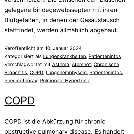
gelegene Bindegewebssepten mit ihren
Blutgefäßen, in denen der Gasaustausch
stattfindet, werden allmählich abgebaut.
Veröffentlicht am
10. Januar 2024
Kategorisiert als
Lungenkrankheiten
,
Patienteninfos
Verschlagwortet mit
Asthma
,
Atemnot
,
Chronische
Bronchitis
,
COPD
,
Lungenemphysem
,
Patienteninfos
,
Pneumothorax
,
Pulmonale Hypertonie
COPD
COPD ist die Abkürzung für chronic
obstructive pulmonary disease. Es handelt