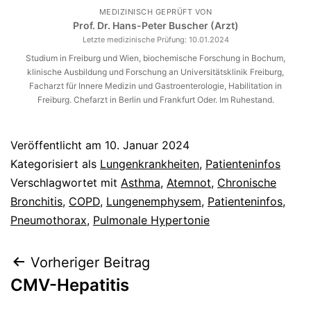
MEDIZINISCH GEPRÜFT VON
Prof. Dr. Hans-Peter Buscher (Arzt)
Letzte medizinische Prüfung:
10.01.2024
Studium in Freiburg und Wien, biochemische Forschung in Bochum,
klinische Ausbildung und Forschung an Universitätsklinik Freiburg,
Facharzt für Innere Medizin und Gastroenterologie, Habilitation in
Freiburg. Chefarzt in Berlin und Frankfurt Oder. Im Ruhestand.
Veröffentlicht am
10. Januar 2024
Kategorisiert als
Lungenkrankheiten
,
Patienteninfos
Verschlagwortet mit
Asthma
,
Atemnot
,
Chronische
Bronchitis
,
COPD
,
Lungenemphysem
,
Patienteninfos
,
Pneumothorax
,
Pulmonale Hypertonie
Beitragsnavigation
Vorheriger Beitrag
CMV-Hepatitis