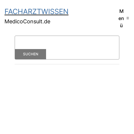
FACHARZTWISSEN
M
en
MedicoConsult.de
ü