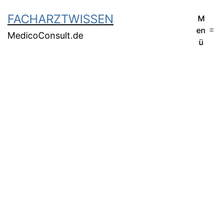
FACHARZTWISSEN
M
en
MedicoConsult.de
ü