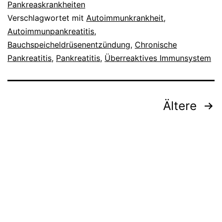
Pankreaskrankheiten
Verschlagwortet mit
Autoimmunkrankheit
,
Autoimmunpankreatitis
,
Bauchspeicheldrüsenentzündung
,
Chronische
Pankreatitis
,
Pankreatitis
,
Überreaktives Immunsystem
Seitennummerierung
Ältere
der
Beiträge