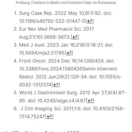
Freiburg. Chefarzt in Berlin und Frankfurt Oder. Im Ruhestand.
Surg Case Rep. 2022 May 10;8(1):92. doi:
10.1186/s40792-022-01447-0
[
↩
]
Eur Rev Med Pharmacol Sci. 2017
Aug;21(16):3668-3673.
[
↩
]
Med J Aust. 2023 Jan 16;218(1):18-21. doi:
10.5694/mja2.51795
[
↩
]
Front Oncol. 2024 Dec 16;14:1390426. doi:
10.3389/fonc.2024.1390426Semin Intervent
Radiol. 2012 Jun;29(2):129-34. doi: 10.1055/s-
0032-1312574
[
↩
]
World J Gastrointest Surg. 2012 Apr 27;4(4):87-
95. doi: 10.4240/wjgs.v4.i4.87
[
↩
]
J Clin Imaging Sci. 2011;1:6. doi: 10.4103/2156-
7514.75247
[
↩
]