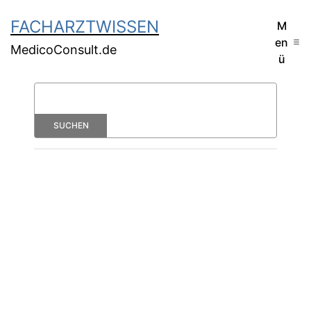
FACHARZTWISSEN
M
en
MedicoConsult.de
ü