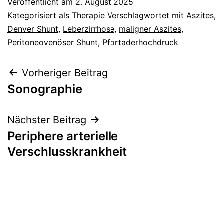
Veröffentlicht am
2. August 2025
Kategorisiert als
Therapie
Verschlagwortet mit
Aszites
,
Denver Shunt
,
Leberzirrhose
,
maligner Aszites
,
Peritoneovenöser Shunt
,
Pfortaderhochdruck
Beitragsnavigation
Vorheriger Beitrag
Sonographie
Nächster Beitrag
Periphere arterielle
Verschlusskrankheit