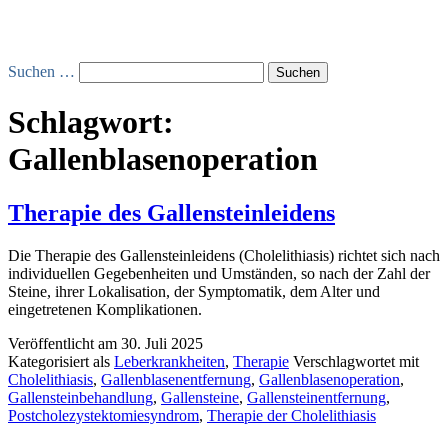
Suchen …
Schlagwort:
Gallenblasenoperation
Therapie des Gallensteinleidens
Die Therapie des Gallensteinleidens (Cholelithiasis) richtet sich nach
individuellen Gegebenheiten und Umständen, so nach der Zahl der
Steine, ihrer Lokalisation, der Symptomatik, dem Alter und
eingetretenen Komplikationen.
Veröffentlicht am
30. Juli 2025
Kategorisiert als
Leberkrankheiten
,
Therapie
Verschlagwortet mit
Cholelithiasis
,
Gallenblasenentfernung
,
Gallenblasenoperation
,
Gallensteinbehandlung
,
Gallensteine
,
Gallensteinentfernung
,
Postcholezystektomiesyndrom
,
Therapie der Cholelithiasis