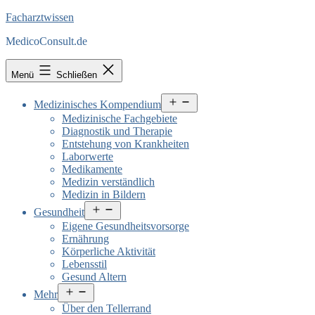
Facharztwissen
MedicoConsult.de
Menü
Schließen
Menü
Medizinisches Kompendium
öffnen
Medizinische Fachgebiete
Diagnostik und Therapie
Entstehung von Krankheiten
Laborwerte
Medikamente
Medizin verständlich
Medizin in Bildern
Menü
Gesundheit
öffnen
Eigene Gesundheitsvorsorge
Ernährung
Körperliche Aktivität
Lebensstil
Gesund Altern
Menü
Mehr
öffnen
Über den Tellerrand