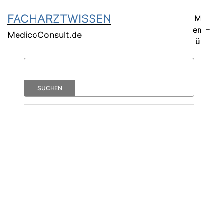
FACHARZTWISSEN
M
en
MedicoConsult.de
ü