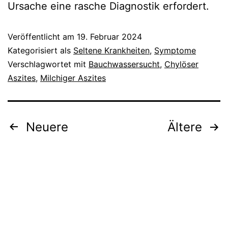
Ursache eine rasche Diagnostik erfordert.
Veröffentlicht am
19. Februar 2024
Kategorisiert als
Seltene Krankheiten
,
Symptome
Verschlagwortet mit
Bauchwassersucht
,
Chylöser
Aszites
,
Milchiger Aszites
Seitennummerierung
Neuere
Ältere
der
Beiträge