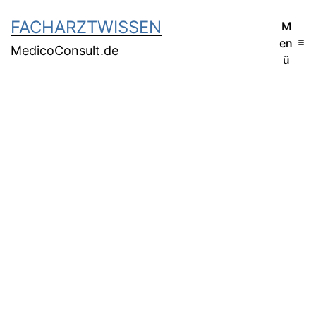
FACHARZTWISSEN
M
en
MedicoConsult.de
ü