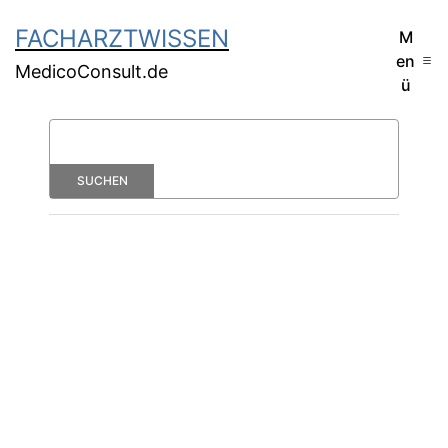
FACHARZTWISSEN
M
en
MedicoConsult.de
ü