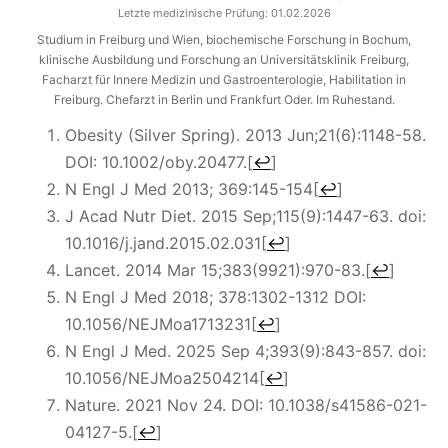
Letzte medizinische Prüfung:
01.02.2026
Studium in Freiburg und Wien, biochemische Forschung in Bochum,
klinische Ausbildung und Forschung an Universitätsklinik Freiburg,
Facharzt für Innere Medizin und Gastroenterologie, Habilitation in
Freiburg. Chefarzt in Berlin und Frankfurt Oder. Im Ruhestand.
Obesity (Silver Spring). 2013 Jun;21(6):1148-58.
DOI: 10.1002/oby.20477.
[
↩
]
N Engl J Med 2013; 369:145-154
[
↩
]
J Acad Nutr Diet. 2015 Sep;115(9):1447-63. doi:
10.1016/j.jand.2015.02.031
[
↩
]
Lancet. 2014 Mar 15;383(9921):970-83.
[
↩
]
N Engl J Med 2018; 378:1302-1312 DOI:
10.1056/NEJMoa1713231
[
↩
]
N Engl J Med. 2025 Sep 4;393(9):843-857. doi:
10.1056/NEJMoa2504214
[
↩
]
Nature. 2021 Nov 24. DOI: 10.1038/s41586-021-
04127-5.
[
↩
]