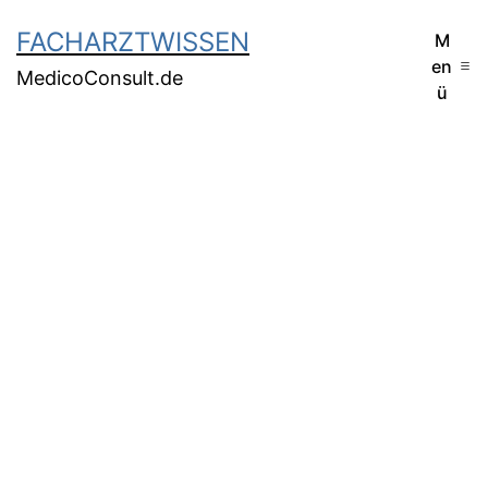
FACHARZTWISSEN
M
en
MedicoConsult.de
ü