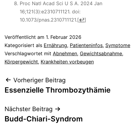
Proc Natl Acad Sci U S A. 2024 Jan
16;121(3):e2310711121. doi:
10.1073/pnas.2310711121.
[
↩
]
Veröffentlicht am
1. Februar 2026
Kategorisiert als
Ernährung
,
Patienteninfos
,
Symptome
Verschlagwortet mit
Abnehmen
,
Gewichtsabnahme
,
Körpergewicht
,
Krankheiten vorbeugen
Beitragsnavigation
Vorheriger Beitrag
Essenzielle Thrombozythämie
Nächster Beitrag
Budd-Chiari-Syndrom