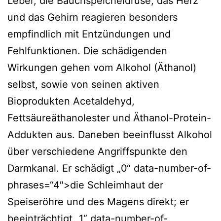
Leber, die Bauchspeicheldrüse, das Herz
und das Gehirn reagieren besonders
empfindlich mit Entzündungen und
Fehlfunktionen. Die schädigenden
Wirkungen gehen vom Alkohol (Äthanol)
selbst, sowie von seinen aktiven
Bioprodukten Acetaldehyd,
Fettsäureäthanolester und Äthanol-Protein-
Addukten aus. Daneben beeinflusst Alkohol
über verschiedene Angriffspunkte den
Darmkanal. Er schädigt „0“ data-number-of-
phrases=“4″>die Schleimhaut der
Speiseröhre und des Magens direkt; er
beeinträchtigt „1“ data-number-of-