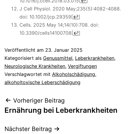
10.1016/j.ccell.2018.03.015
[
↩
]
J Cell Physiol. 2020 May;235(5):4082-4088.
doi: 10.1002/jcp.29359
[
↩
]
Cells. 2025 May 14;14(10):708. doi:
10.3390/cells14100708
[
↩
]
Veröffentlicht am
23. Januar 2025
Kategorisiert als
Genussmittel
,
Leberkrankheiten
,
Neurologische Krankheiten
,
Vergiftungen
Verschlagwortet mit
Alkoholschädigung
,
alkoholtoxische Leberschädigung
Beitragsnavigation
Vorheriger Beitrag
Ernährung bei Leberkrankheiten
Nächster Beitrag