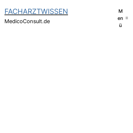
FACHARZTWISSEN
M
en
MedicoConsult.de
ü