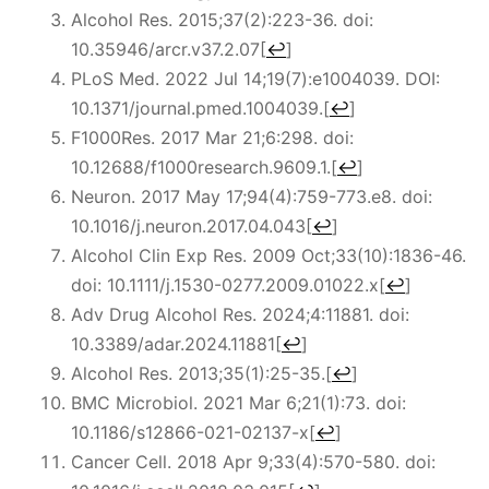
Alcohol Res. 2015;37(2):223-36. doi:
10.35946/arcr.v37.2.07
[
↩
]
PLoS Med. 2022 Jul 14;19(7):e1004039. DOI:
10.1371/journal.pmed.1004039.
[
↩
]
F1000Res. 2017 Mar 21;6:298. doi:
10.12688/f1000research.9609.1.
[
↩
]
Neuron. 2017 May 17;94(4):759-773.e8. doi:
10.1016/j.neuron.2017.04.043
[
↩
]
Alcohol Clin Exp Res. 2009 Oct;33(10):1836-46.
doi: 10.1111/j.1530-0277.2009.01022.x
[
↩
]
Adv Drug Alcohol Res. 2024;4:11881. doi:
10.3389/adar.2024.11881
[
↩
]
Alcohol Res. 2013;35(1):25-35.
[
↩
]
BMC Microbiol. 2021 Mar 6;21(1):73. doi:
10.1186/s12866-021-02137-x
[
↩
]
Cancer Cell. 2018 Apr 9;33(4):570-580. doi: