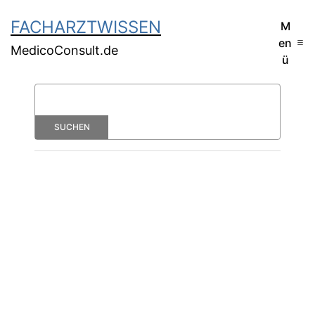
FACHARZTWISSEN
M
en
MedicoConsult.de
ü