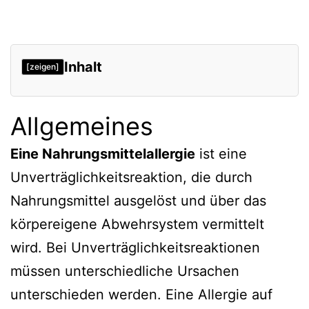
Inhalt
[zeigen]
Allgemeines
Allgemeines
Wie eine Nahrungsmittelallergie
entsteht
Eine Nahrungsmittelallergie
ist eine
Symptome einer Nahrungsmittelallergie
Unverträglichkeitsreaktion, die durch
Nahrungsmittel ausgelöst und über das
Die häufigsten Beschwerden
körpereigene Abwehrsystem vermittelt
Mögliche Auswirkungen
wird. Bei Unverträglichkeitsreaktionen
Häufige Allergene in der Nahrung
müssen unterschiedliche Ursachen
Diagnostik
unterschieden werden. Eine Allergie auf
Die Prüfung auf