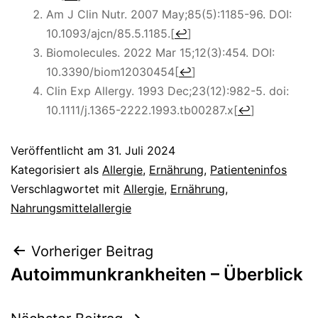
Am J Clin Nutr. 2007 May;85(5):1185-96. DOI:
10.1093/ajcn/85.5.1185.
[
↩
]
Biomolecules. 2022 Mar 15;12(3):454. DOI:
10.3390/biom12030454
[
↩
]
Clin Exp Allergy. 1993 Dec;23(12):982-5. doi:
10.1111/j.1365-2222.1993.tb00287.x
[
↩
]
Veröffentlicht am
31. Juli 2024
Kategorisiert als
Allergie
,
Ernährung
,
Patienteninfos
Verschlagwortet mit
Allergie
,
Ernährung
,
Nahrungsmittelallergie
Beitragsnavigation
Vorheriger Beitrag
Autoimmunkrankheiten – Überblick