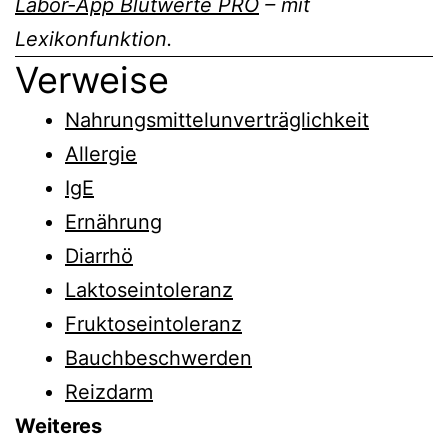
Labor-App Blutwerte PRO
– mit
Lexikonfunktion.
Verweise
Nahrungsmittelunverträglichkeit
Allergie
IgE
Ernährung
Diarrhö
Laktoseintoleranz
Fruktoseintoleranz
Bauchbeschwerden
Reizdarm
Weiteres