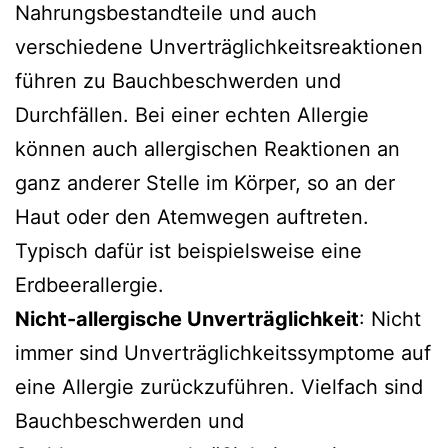
Nahrungsbestandteile und auch
Nahrungsmittelallergene
verschiedene Unverträglichkeitsreaktionen
Der Hauttest (Pricktest)
führen zu Bauchbeschwerden und
Der RAST
Durchfällen. Bei einer echten Allergie
Bedeutung einer Eliminationsdiät
können auch allergischen Reaktionen an
ganz anderer Stelle im Körper, so an der
Abgrenzung von anderen Ursachen
Haut oder den Atemwegen auftreten.
Verweise
Typisch dafür ist beispielsweise eine
Erdbeerallergie.
Nicht-allergische Unverträglichkeit
: Nicht
immer sind Unverträglichkeitssymptome auf
eine Allergie zurückzuführen. Vielfach sind
Bauchbeschwerden und