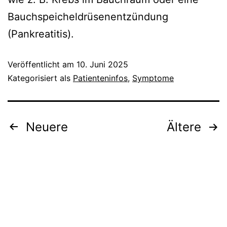
Bauchspeicheldrüsenentzündung
(Pankreatitis).
Veröffentlicht am
10. Juni 2025
Kategorisiert als
Patienteninfos
,
Symptome
Seitennummerierung
Neuere
Ältere
der
Beiträge