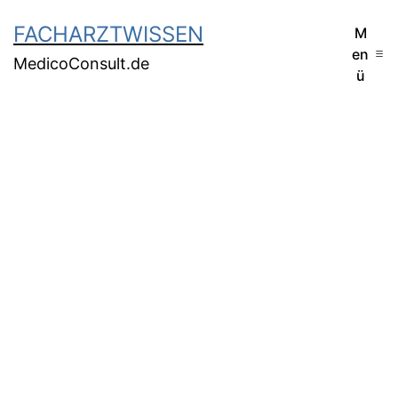
FACHARZTWISSEN
M
en
MedicoConsult.de
ü