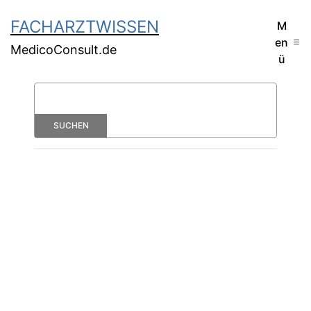
FACHARZTWISSEN
M
en
MedicoConsult.de
ü