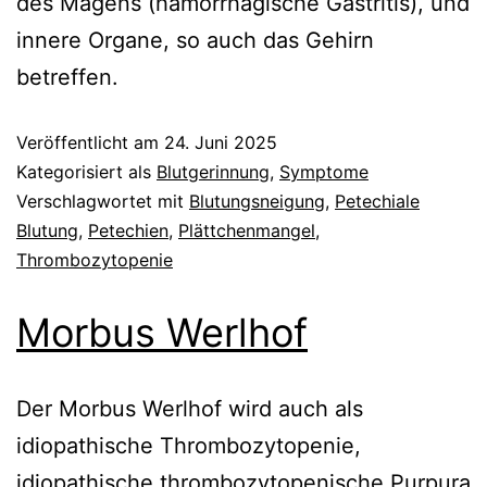
des Magens (hämorrhagische Gastritis), und
innere Organe, so auch das Gehirn
betreffen.
Veröffentlicht am
24. Juni 2025
Kategorisiert als
Blutgerinnung
,
Symptome
Verschlagwortet mit
Blutungsneigung
,
Petechiale
Blutung
,
Petechien
,
Plättchenmangel
,
Thrombozytopenie
Morbus Werlhof
Der Morbus Werlhof wird auch als
idiopathische Thrombozytopenie,
idiopathische thrombozytopenische Purpura