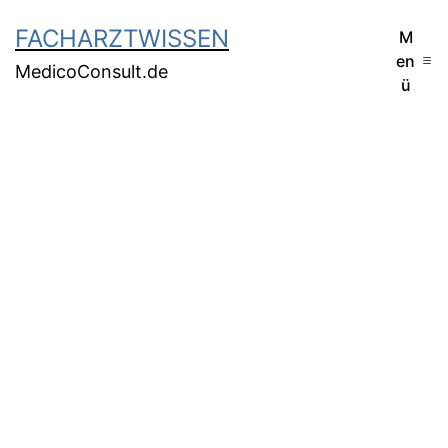
FACHARZTWISSEN
M
en
MedicoConsult.de
ü