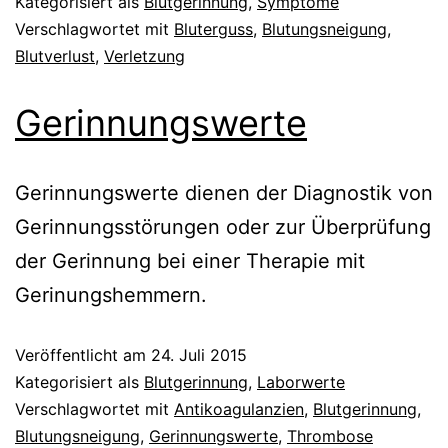
Kategorisiert als
Blutgerinnung
,
Symptome
Verschlagwortet mit
Bluterguss
,
Blutungsneigung
,
Blutverlust
,
Verletzung
Gerinnungswerte
Gerinnungswerte dienen der Diagnostik von
Gerinnungsstörungen oder zur Überprüfung
der Gerinnung bei einer Therapie mit
Gerinungshemmern.
Veröffentlicht am
24. Juli 2015
Kategorisiert als
Blutgerinnung
,
Laborwerte
Verschlagwortet mit
Antikoagulanzien
,
Blutgerinnung
,
Blutungsneigung
,
Gerinnungswerte
,
Thrombose