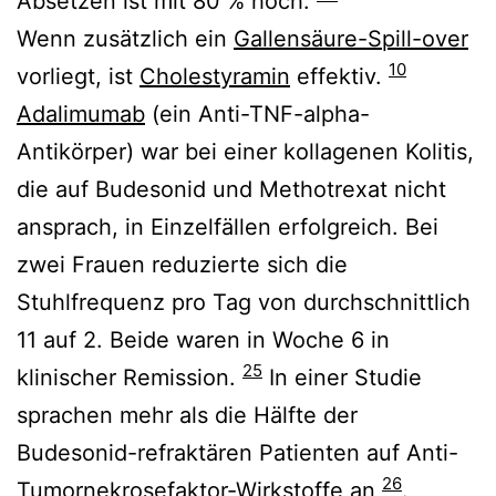
Absetzen ist mit 80 % hoch.
Wenn zusätzlich ein
Gallensäure-Spill-over
10
vorliegt, ist
Cholestyramin
effektiv.
Adalimumab
(ein Anti-TNF-alpha-
Antikörper) war bei einer kollagenen Kolitis,
die auf Budesonid und Methotrexat nicht
ansprach, in Einzelfällen erfolgreich. Bei
zwei Frauen reduzierte sich die
Stuhlfrequenz pro Tag von durchschnittlich
11 auf 2. Beide waren in Woche 6 in
25
klinischer Remission.
In einer Studie
sprachen mehr als die Hälfte der
Budesonid-refraktären Patienten auf Anti-
26
Tumornekrosefaktor-Wirkstoffe an
.