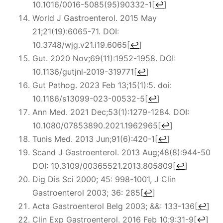
10.1016/0016-5085(95)90332-1
[
↩
]
World J Gastroenterol. 2015 May
21;21(19):6065-71. DOI:
10.3748/wjg.v21.i19.6065
[
↩
]
Gut. 2020 Nov;69(11):1952-1958. DOI:
10.1136/gutjnl-2019-319771
[
↩
]
Gut Pathog. 2023 Feb 13;15(1):5. doi:
10.1186/s13099-023-00532-5
[
↩
]
Ann Med. 2021 Dec;53(1):1279-1284. DOI:
10.1080/07853890.2021.1962965
[
↩
]
Tunis Med. 2013 Jun;91(6):420-1
[
↩
]
Scand J Gastroenterol. 2013 Aug;48(8):944-50
DOI: 10.3109/00365521.2013.805809
[
↩
]
Dig Dis Sci 2000; 45: 998-1001, J Clin
Gastroenterol 2003; 36: 285
[
↩
]
Acta Gastroenterol Belg 2003; &&: 133-136
[
↩
]
Clin Exp Gastroenterol. 2016 Feb 10;9:31-9
[
↩
]