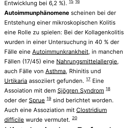
15
16
Entwicklung bei 6,2 %).
Autoimmunphänomene
scheinen bei der
Entstehung einer mikroskopischen Kolitis
eine Rolle zu spielen: Bei der Kollagenkolitis
wurden in einer Untersuchung in 40 % der
Fälle eine
Autoimmunkrankheit
, in manchen
Fällen (17/45) eine
Nahrungsmittelallergie
,
auch Fälle von
Asthma
, Rhinitis und
17
Urtikaria
assoziiert gefunden.
Eine
18
Assoiation mit dem
Sjögren Syndrom
19
oder der
Sprue
sind berichtet worden.
Auch eine Assoziation mit
Clostridium
20
difficile
wurde vermutet.