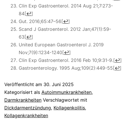
Clin Exp Gastroenterol. 2014 Aug 21;7:273-
84
[
↩
]
Gut. 2016;65:47–56
[
↩
]
Scand J Gastroenterol. 2012 Jan;47(1):59-
63
[
↩
]
United European Gastroenterol J. 2019
Nov;7(9):1234-1240
[
↩
]
Clin Exp Gastroenterol. 2016 Feb 10;9:31-9.
[
↩
]
Gastroenterology. 1995 Aug;109(2):449-55
[
↩
]
Veröffentlicht am
30. Juni 2025
Kategorisiert als
Autoimmunkrankheiten
,
Darmkrankheiten
Verschlagwortet mit
Dickdarmentzündung
,
Kollagenkolitis
,
Kollagenkrankheiten