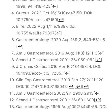
1999; 94: 418-423
[
↩
]
Cureus. 2023 Oct 16;15(10):e47150. DOI:
10.7759/cureus.47150
[
↩
]
Elife. 2022 Aug 1;11:e79397. doi:
10.7554/eLife.79397
[
↩
]
Gastroenterology. 2020 Aug;159(2):549-561.e8.
[
↩
]
Am J Gastroenterol. 2016 Aug;111(8):1211-3
[
↩
]
Scand J Gastroenterol 2001; 36: 959-962
[
↩
]
J Crohns Colitis. 2016 Apr;10(4):449-54. DOI:
10.1093/ecco-jcc/jjv235.
[
↩
]
Clin Exp Gastroenterol. 2019 Feb 27;12:111-120.
DOI: 10.2147/CEG.S165047.
[
↩
]
[
↩
]
[
↩
]
Am J Gastroenterol 2002; 97: 2908-2913
[
↩
]
Scand J Gastroenterol 2001; 36: 601-609
[
↩
]
Gastroenterology. 1995 Aug;109(2):449-55. DOI: