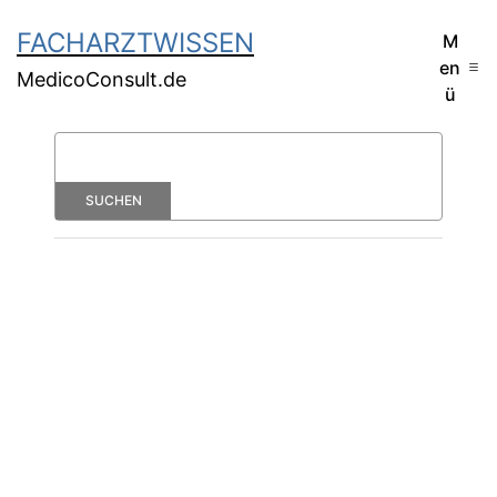
FACHARZTWISSEN
M
en
MedicoConsult.de
ü