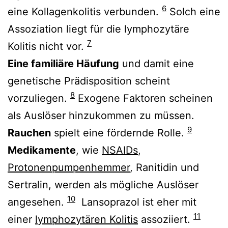
6
eine Kollagenkolitis verbunden.
Solch eine
Assoziation liegt für die lymphozytäre
7
Kolitis nicht vor.
Eine familiäre Häufung
und damit eine
genetische Prädisposition scheint
8
vorzuliegen.
Exogene Faktoren scheinen
als Auslöser hinzukommen zu müssen.
9
Rauchen
spielt eine fördernde Rolle.
Medikamente
, wie
NSAIDs
,
Protonenpumpenhemmer
, Ranitidin und
Sertralin, werden als mögliche Auslöser
10
angesehen.
Lansoprazol ist eher mit
11
einer
lymphozytären Kolitis
assoziiert.