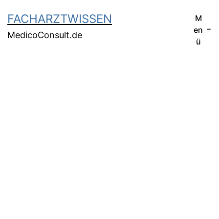
FACHARZTWISSEN
M
en
MedicoConsult.de
ü