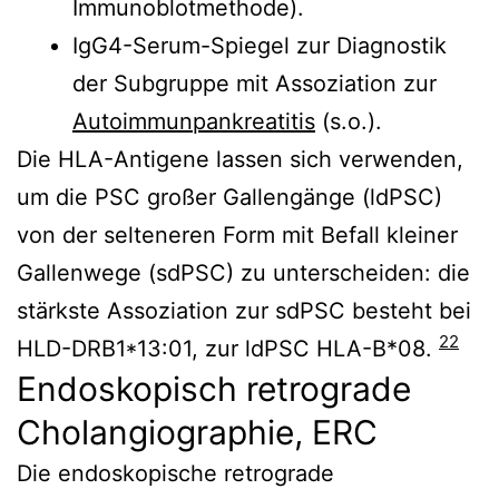
Immunoblotmethode).
IgG4-Serum-Spiegel zur Diagnostik
der Subgruppe mit Assoziation zur
Autoimmunpankreatitis
(s.o.).
Die HLA-Antigene lassen sich verwenden,
um die PSC großer Gallengänge (ldPSC)
von der selteneren Form mit Befall kleiner
Gallenwege (sdPSC) zu unterscheiden:
die
stärkste Assoziation zur
sdPSC
besteht bei
22
HLD-DRB1*13:01, zur ldPSC
HLA-B*08.
Endoskopisch retrograde
Cholangiographie, ERC
Die endoskopische retrograde