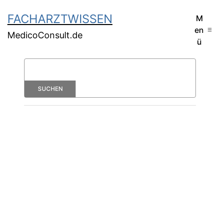
FACHARZTWISSEN
M
en
MedicoConsult.de
ü