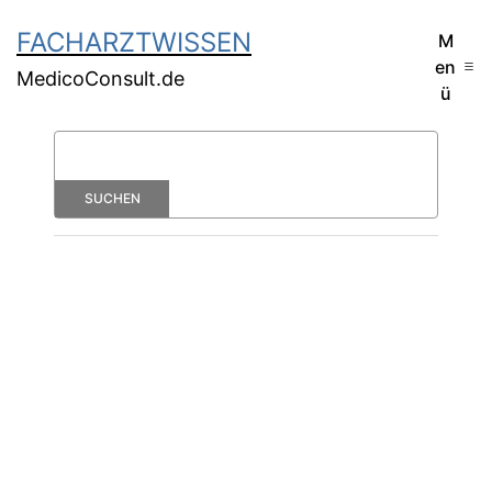
FACHARZTWISSEN
M
en
MedicoConsult.de
ü