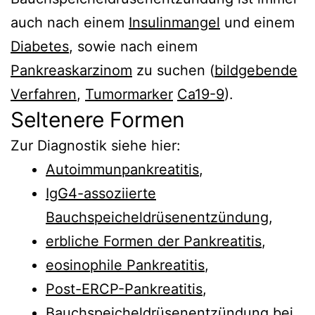
auch nach einem
Insulinmangel
und einem
Diabetes
, sowie nach einem
Pankreaskarzinom
zu suchen (
bildgebende
Verfahren
,
Tumormarker
Ca19-9
).
Seltenere Formen
Zur Diagnostik siehe hier:
Autoimmunpankreatitis
,
IgG4-assoziierte
Bauchspeicheldrüsenentzündung
,
erbliche Formen der Pankreatitis
,
eosinophile Pankreatitis
,
Post-ERCP-Pankreatitis
,
Bauchspeicheldrüsenentzündung bei