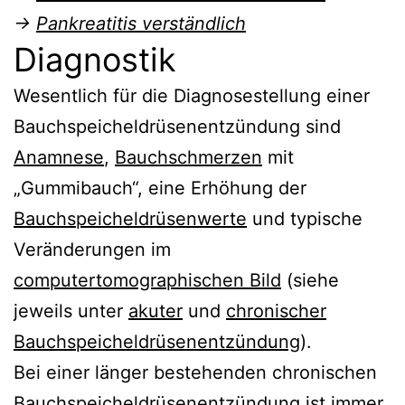
→
Pankreatitis verständlich
Diagnostik
Wesentlich für die Diagnosestellung einer
Bauchspeicheldrüsenentzündung sind
Anamnese
,
Bauchschmerzen
mit
„Gummibauch“, eine Erhöhung der
Bauchspeicheldrüsenwerte
und typische
Veränderungen im
computertomographischen Bild
(siehe
jeweils unter
akuter
und
chronischer
Bauchspeicheldrüsenentzündung
).
Bei einer länger bestehenden chronischen
Bauchspeicheldrüsenentzündung ist immer