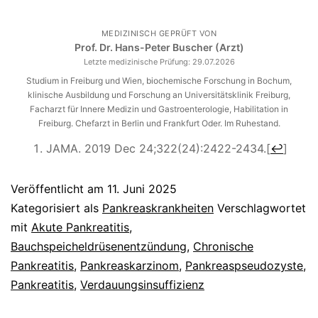
MEDIZINISCH GEPRÜFT VON
Prof. Dr. Hans-Peter Buscher (Arzt)
Letzte medizinische Prüfung:
29.07.2026
Studium in Freiburg und Wien, biochemische Forschung in Bochum,
klinische Ausbildung und Forschung an Universitätsklinik Freiburg,
Facharzt für Innere Medizin und Gastroenterologie, Habilitation in
Freiburg. Chefarzt in Berlin und Frankfurt Oder. Im Ruhestand.
JAMA. 2019 Dec 24;322(24):2422-2434.
[
↩
]
Veröffentlicht am
11. Juni 2025
Kategorisiert als
Pankreaskrankheiten
Verschlagwortet
mit
Akute Pankreatitis
,
Bauchspeicheldrüsenentzündung
,
Chronische
Pankreatitis
,
Pankreaskarzinom
,
Pankreaspseudozyste
,
Pankreatitis
,
Verdauungsinsuffizienz