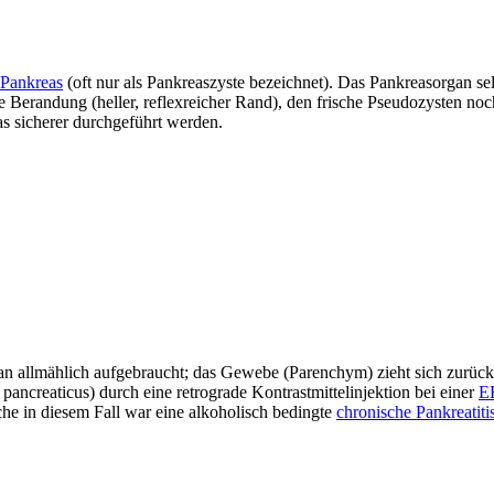
 Pankreas
(oft nur als Pankreaszyste bezeichnet). Das Pankreasorgan sel
be Berandung (heller, reflexreicher Rand), den frische Pseudozysten noc
s sicherer durchgeführt werden.
 allmählich aufgebraucht; das Gewebe (Parenchym) zieht sich zurück.
ncreaticus) durch eine retrograde Kontrastmittelinjektion bei einer
E
e in diesem Fall war eine alkoholisch bedingte
chronische Pankreatiti