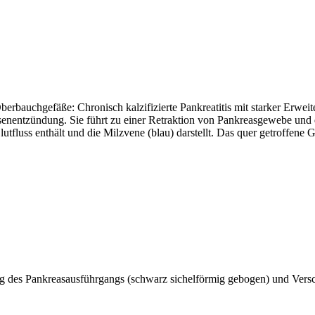
berbauchgefäße: Chronisch kalzifizierte Pankreatitis mit starker Erwei
üsenentzündung. Sie führt zu einer Retraktion von Pankreasgewebe und
fluss enthält und die Milzvene (blau) darstellt. Das quer getroffene Gef
ng des Pankreasausführgangs (schwarz sichelförmig gebogen) und Ve