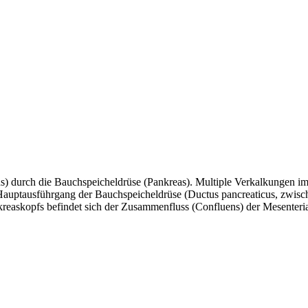
s) durch die Bauchspeicheldrüse (Pankreas). Multiple Verkalkungen im 
 Hauptausführgang der Bauchspeicheldrüse (Ductus pancreaticus, zwisc
easkopfs befindet sich der Zusammenfluss (Confluens) der Mesenterial