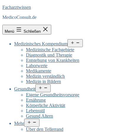
Facharztwissen
MedicoConsult.de
Menü
Schließen
Menü
Medizinisches Kompendium
öffnen
Medizinische Fachgebiete
Diagnostik und Therapie
Entstehung von Krankheiten
Laborwerte
Medikamente
Medizin verständlich
Medizin in Bildern
Menü
Gesundheit
öffnen
Eigene Gesundheitsvorsorge
Ernährung
Körperliche Aktivität
Lebensstil
Gesund Altern
Menü
Mehr
öffnen
Über den Tellerrand