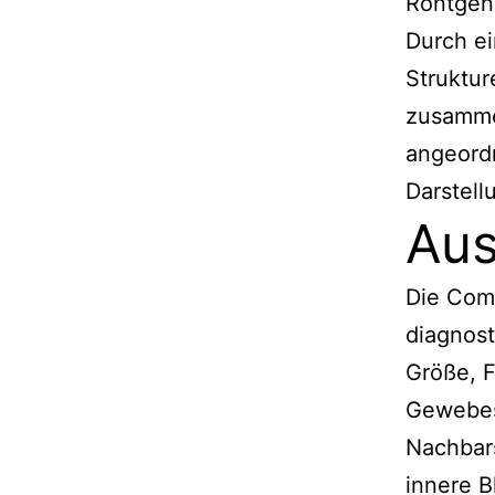
Röntgenr
Durch e
Struktur
zusamme
angeord
Darstell
Aus
Die Comp
diagnos
Größe, 
Gewebes
Nachbar
innere 