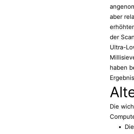
angenom
aber rel
erhöhten
der Sca
Ultra-L
Millisie
haben be
Ergebni
Alt
Die wich
Compute
Di