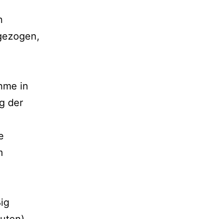
n
 gezogen,
hme in
g der
e
m
ig
nuten)