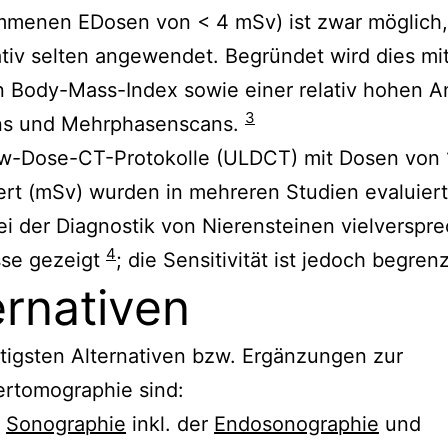
menen EDosen von < 4 mSv) ist zwar möglich,
ativ selten angewendet. Begründet wird dies mi
 Body-Mass-Index sowie einer relativ hohen A
3
ns und Mehrphasenscans.
ow-Dose-CT-Protokolle (ULDCT) mit Dosen von 
vert (mSv) wurden in mehreren Studien evaluiert
i der Diagnostik von Nierensteinen vielverspr
4
sse gezeigt
; die Sensitivität ist jedoch begren
ernativen
tigsten Alternativen bzw. Ergänzungen zur
rtomographie sind:
e
Sonographie
inkl. der
Endosonographie
und