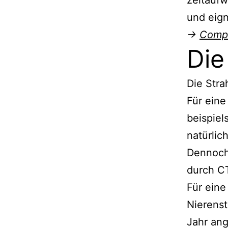
und eign
→
Compu
Die
Die Stra
Für ein
beispiel
natürlic
Dennoch 
durch C
Für eine
Nierenst
Jahr an