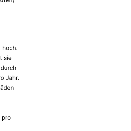
v hoch.
 sie
 durch
o Jahr.
häden
 pro