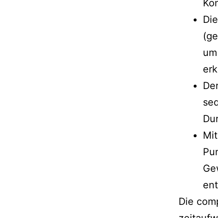
Kon
Di
(ge
um 
er
Der
seq
Du
Mit
Pu
Ge
en
Die com
zeitaufw