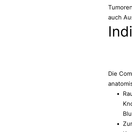
Tumoren.
auch Au
Ind
Die Com
anatomi
Ra
Kn
Blu
Zu