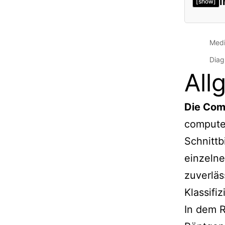
I
[show]
Medi
Diag
All
Die Com
compute
Schnittb
einzelne
zuverläs
Klassifi
In dem R