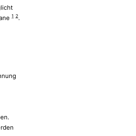
licht
1
2
gane
.
ennung
nen.
erden