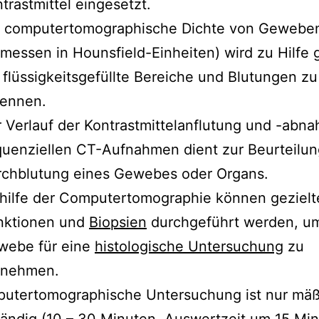
trastmittel eingesetzt.
e computertomographische Dichte von Gewebe
messen in Hounsfield-Einheiten) wird zu Hilfe
flüssigkeitsgefüllte Bereiche und Blutungen zu
kennen.
 Verlauf der Kontrastmittelanflutung und -abna
uenziellen CT-Aufnahmen dient zur Beurteilun
rchblutung eines Gewebes oder Organs.
hilfe der Computertomographie können gezielt
nktionen und
Biopsien
durchgeführt werden, u
webe für eine
histologische Untersuchung
zu
tnehmen.
putertomographische Untersuchung ist nur mäß
ändig (10 – 30 Minuten, Auswertzeit um 15 Mi