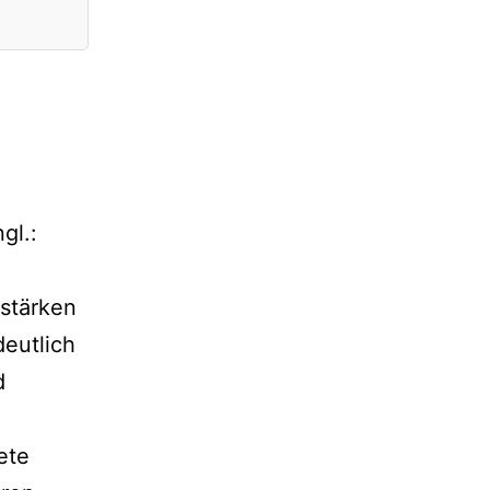
gl.:
rstärken
deutlich
d
ete