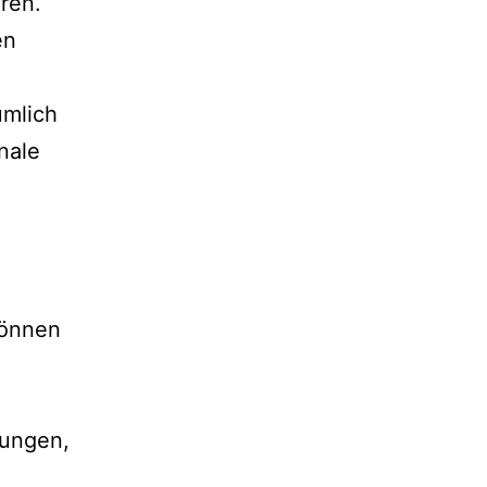
ren.
en
umlich
nale
können
dungen,