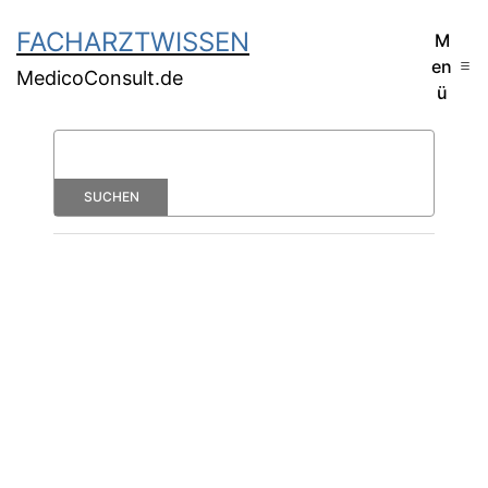
FACHARZTWISSEN
M
en
MedicoConsult.de
ü