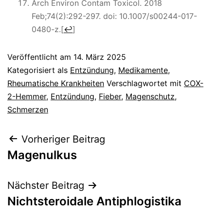
Arch Environ Contam Toxicol. 2018
Feb;74(2):292-297. doi: 10.1007/s00244-017-
0480-z.
[
↩
]
Veröffentlicht am
14. März 2025
Kategorisiert als
Entzündung
,
Medikamente
,
Rheumatische Krankheiten
Verschlagwortet mit
COX-
2-Hemmer
,
Entzündung
,
Fieber
,
Magenschutz
,
Schmerzen
Beitragsnavigation
Vorheriger Beitrag
Magenulkus
Nächster Beitrag
Nichtsteroidale Antiphlogistika