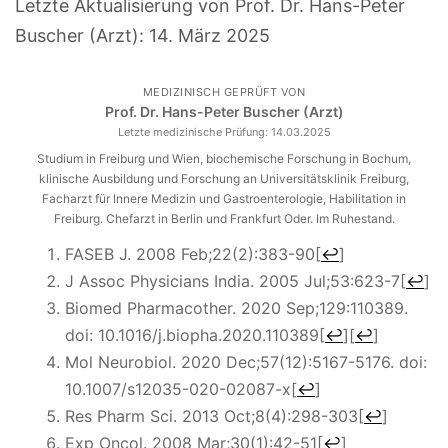
Letzte Aktualisierung von Prof. Dr. Hans-Peter
Buscher (Arzt):
14. März 2025
MEDIZINISCH GEPRÜFT VON
Prof. Dr. Hans-Peter Buscher (Arzt)
Letzte medizinische Prüfung:
14.03.2025
Studium in Freiburg und Wien, biochemische Forschung in Bochum,
klinische Ausbildung und Forschung an Universitätsklinik Freiburg,
Facharzt für Innere Medizin und Gastroenterologie, Habilitation in
Freiburg. Chefarzt in Berlin und Frankfurt Oder. Im Ruhestand.
FASEB J. 2008 Feb;22(2):383-90
[
↩
]
J Assoc Physicians India. 2005 Jul;53:623-7
[
↩
]
Biomed Pharmacother. 2020 Sep;129:110389.
doi: 10.1016/j.biopha.2020.110389
[
↩
]
[
↩
]
Mol Neurobiol. 2020 Dec;57(12):5167-5176. doi:
10.1007/s12035-020-02087-x
[
↩
]
Res Pharm Sci. 2013 Oct;8(4):298-303
[
↩
]
Exp Oncol. 2008 Mar;30(1):42-51
[
↩
]