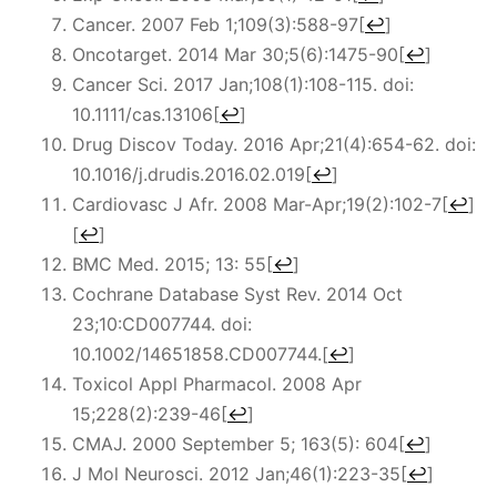
Cancer. 2007 Feb 1;109(3):588-97
[
↩
]
Oncotarget. 2014 Mar 30;5(6):1475-90
[
↩
]
Cancer Sci. 2017 Jan;108(1):108-115. doi:
10.1111/cas.13106
[
↩
]
Drug Discov Today. 2016 Apr;21(4):654-62. doi:
10.1016/j.drudis.2016.02.019
[
↩
]
Cardiovasc J Afr. 2008 Mar-Apr;19(2):102-7
[
↩
]
[
↩
]
BMC Med. 2015; 13: 55
[
↩
]
Cochrane Database Syst Rev. 2014 Oct
23;10:CD007744. doi:
10.1002/14651858.CD007744.
[
↩
]
Toxicol Appl Pharmacol. 2008 Apr
15;228(2):239-46
[
↩
]
CMAJ. 2000 September 5; 163(5): 604
[
↩
]
J Mol Neurosci. 2012 Jan;46(1):223-35
[
↩
]