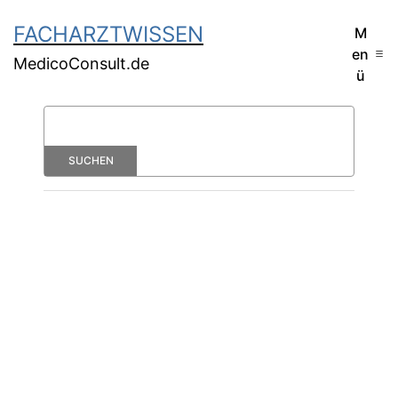
FACHARZTWISSEN
M
en
MedicoConsult.de
ü