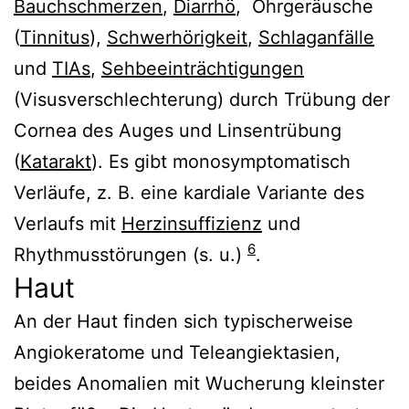
Bauchschmerzen
,
Diarrhö
, Ohrgeräusche
(
Tinnitus
),
Schwerhörigkeit
,
Schlaganfälle
und
TIAs
,
Sehbeeinträchtigungen
(Visusverschlechterung) durch Trübung der
Cornea des Auges und Linsentrübung
(
Katarakt
). Es gibt monosymptomatisch
Verläufe, z. B. eine kardiale Variante des
Verlaufs mit
Herzinsuffizienz
und
6
Rhythmusstörungen (s. u.)
.
Haut
An der Haut finden sich typischerweise
Angiokeratome und Teleangiektasien,
beides Anomalien mit Wucherung kleinster