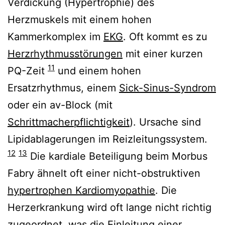
Verdickung (Hypertrophie) des
Herzmuskels mit einem hohen
Kammerkomplex im
EKG
. Oft kommt es zu
Herzrhythmusstörungen
mit einer kurzen
11
PQ-Zeit
und einem hohen
Ersatzrhythmus, einem
Sick-Sinus-Syndrom
oder ein av-Block (mit
Schrittmacherpflichtigkeit
). Ursache sind
Lipidablagerungen im Reizleitungssystem.
12
13
Die kardiale Beteiligung beim Morbus
Fabry ähnelt oft einer nicht-obstruktiven
hypertrophen Kardiomyopathie
. Die
Herzerkrankung wird oft lange nicht richtig
zugeordnet, was die Einleitung einer