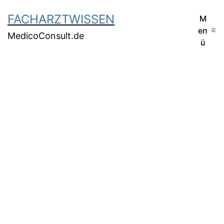
FACHARZTWISSEN
M
en
MedicoConsult.de
ü