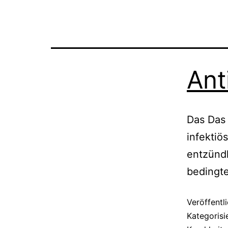
Ant
Das Das 
infektiö
entzündl
bedingte
Veröffentl
Kategorisi