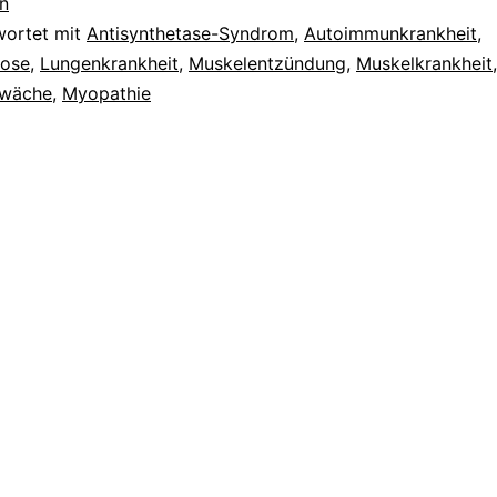
n
wortet mit
Antisynthetase-Syndrom
,
Autoimmunkrankheit
,
rose
,
Lungenkrankheit
,
Muskelentzündung
,
Muskelkrankheit
,
hwäche
,
Myopathie