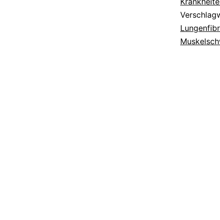
Krankheite
Verschlag
Lungenfib
Muskelsc