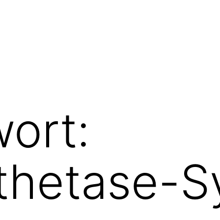
ort:
nthetase-