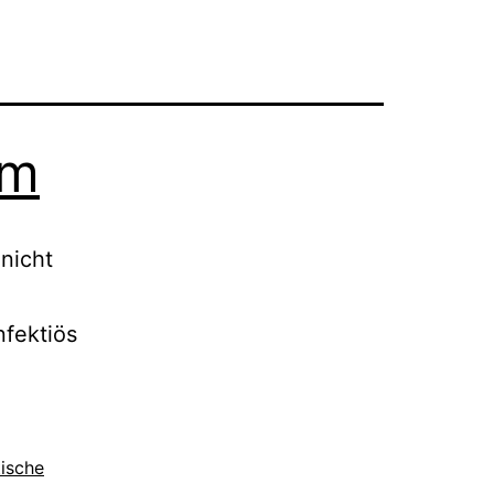
om
nicht
nfektiös
ische