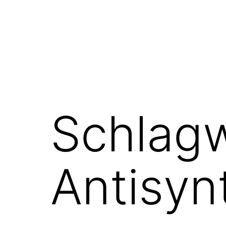
Schlagw
Antisy