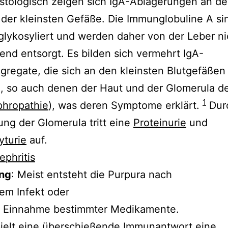
stologisch zeigen sich IgA-Ablagerungen an d
er kleinsten Gefäße. Die Immunglobuline A si
lykosyliert und werden daher von der Leber ni
end entsorgt. Es bilden sich vermehrt IgA-
regate, die sich an den kleinsten Blutgefäßen
, so auch denen der Haut und der Glomerula d
1
hropathie
), was deren Symptome erklärt.
Dur
ng der Glomerula tritt eine
Proteinurie
und
yturie
auf.
ephritis
ng
: Meist entsteht die Purpura nach
em Infekt oder
r Einnahme bestimmter Medikamente.
ielt eine überschießende Immunantwort eine