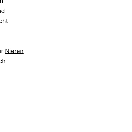
en
nd
cht
er
Nieren
ch