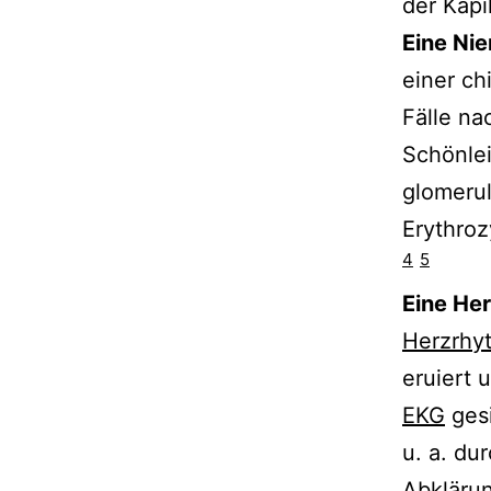
der Kapi
Eine Nie
einer ch
Fälle na
Schönlei
glomeru
Erythroz
4
5
Eine He
Herzrhy
eruiert 
EKG
gesi
u. a. du
Abklärun