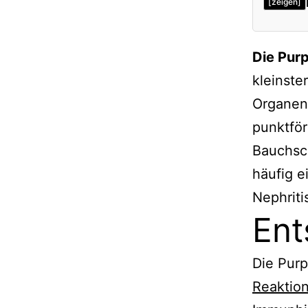
[zeigen]
Entste
Die Pur
Diagno
kleinste
IgA-Ne
Organen
Assozi
punktfö
Auslös
Bauchsc
Therap
häufig e
Progn
Nephritis
Ent
Verwe
Die Purp
Reaktio