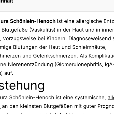
Inhalt
hung
pura Schönlein-Henoch
ist eine allergische En
stik
r Blutgefäße (Vaskulitis) in der Haut und in inne
phropathie als Differenzialdiagnose
, vorzugsweise bei Kindern. Diagnoseweisend 
ationen mit anderen Erkrankungen
rmige Blutungen der Haut und Schleimhäute,
er
hmerzen und Gelenkschmerzen. Als Komplikation
ie
ine Nierenentzündung (Glomerulonephritis, IgA
ose
) auf.
stehung
ise
ura Schönlein-Henoch ist eine systemische,
al
n
an den kleinsten Blutgefäßen mit guter Progn