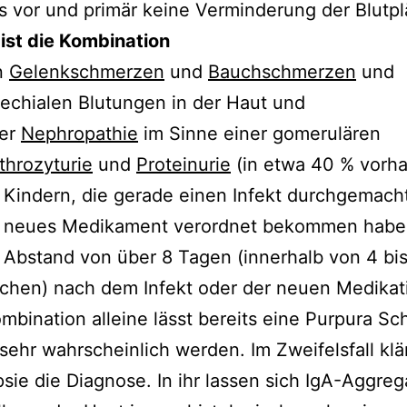
is vor und primär keine Verminderung der Blutpl
ist die Kombination
n
Gelenkschmerzen
und
Bauchschmerzen
und
echialen Blutungen in der Haut und
ner
Nephropathie
im Sinne einer gomerulären
throzyturie
und
Proteinurie
(in etwa 40 % vorh
 Kindern, die gerade einen Infekt durchgemach
n neues Medikament verordnet bekommen habe
 Abstand von über 8 Tagen (innerhalb von 4 bis
hen) nach dem Infekt oder der neuen Medikat
mbination alleine lässt bereits eine Purpura Sc
ehr wahrscheinlich werden. Im Zweifelsfall klä
sie die Diagnose. In ihr lassen sich IgA-Aggreg