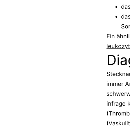
da
das
So
Ein ähnl
leukozyt
Dia
Stecknad
immer An
schwerw
infrage 
(Thrombo
(Vaskulit