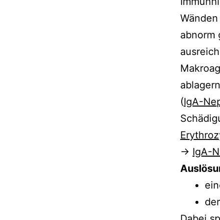
Immunhi
Wänden d
abnorm g
ausreich
Makroagg
ablagern
(
IgA-Nep
Schädigu
Erythroz
→
IgA-N
Auslösu
ein
de
Dabei sp