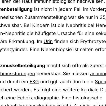
llaren der Haut immunhistologisch nachweisen.
renbeteiligung
ist nicht in jedem Fall im Vorder
inesischen Zusammenstellung war sie nur in 35
chweisbar. Bei Kindern ist die Nephritis bei He
n-Nephritis die häufigste Ursache für eine sek
läre Erkrankung. Im
Urin
finden sich Erythrozyt
ytenzylinder. Eine Nierenbiopsie ist selten erfor
rzmuskelbeteiligung
macht sich oftmals zuerst
thmusstörungen
bemerkbar. Sie müssen
anamne
und durch ein
EKG
und ggf. auch durch ein
Spei
chert werden. Es folgt eine weitere kardiale Di
rch eine
Echokardiographie
. Eine histologische
g durch Herzmuskelbiopsie ist i. A. nicht erford