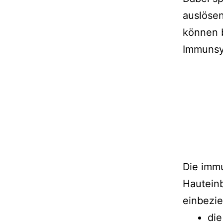
auslösen
können b
Immunsy
Die imm
Hautein
einbezie
die