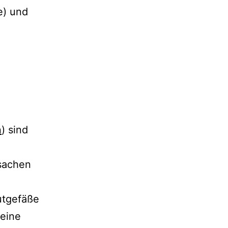
e) und
n
) sind
sachen
utgefäße
 eine