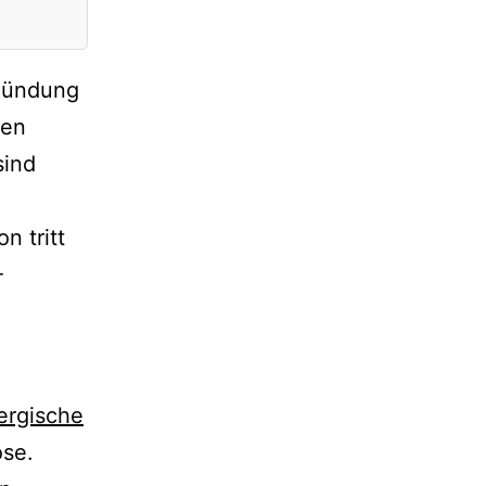
tzündung
ren
sind
 tritt
-
lergische
ose.