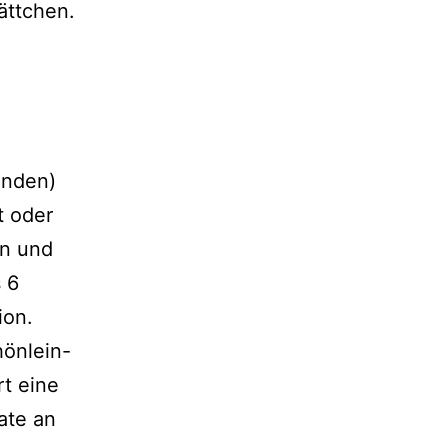
ättchen.
anden)
t oder
n und
 6
ion.
hönlein-
rt eine
ate an