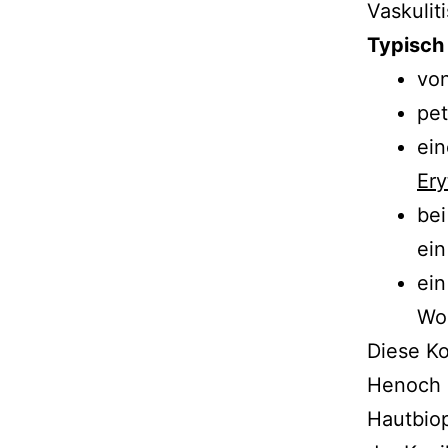
Vaskulit
Typisch 
vo
pet
ei
Ery
bei
ei
ein
Woc
Diese Ko
Henoch s
Hautbiop