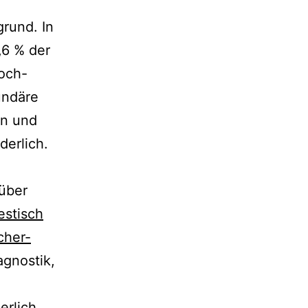
grund. In
,6 % der
noch-
undäre
en und
derlich.
 über
stisch
cher-
agnostik,
erlich.