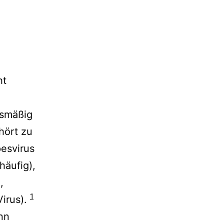
ht
nismäßig
hört zu
esvirus
häufig),
,
1
irus).
nn