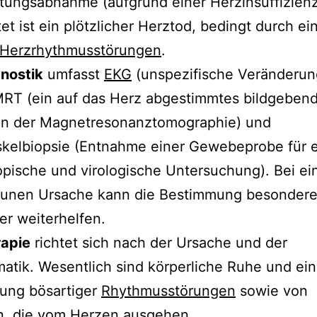
tungsabnahme (aufgrund einer Herzinsuffizienz
et ist ein plötzlicher Herztod, bedingt durch ei
Herzrhythmusstörungen
.
gnostik
umfasst
EKG
(unspezifische Veränderun
MRT (ein auf das Herz abgestimmtes bildgeben
en der Magnetresonanztomographie) und
kelbiopsie (Entnahme einer Gewebeprobe für 
pische und virologische Untersuchung). Bei ei
unen Ursache kann die Bestimmung besondere
er weiterhelfen.
rapie
richtet sich nach der Ursache und der
tik. Wesentlich sind körperliche Ruhe und ei
ung bösartiger
Rhythmusstörungen
sowie von
n
, die vom Herzen ausgehen.