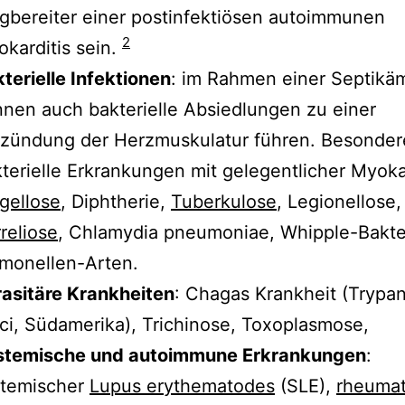
bereiter einer postinfektiösen autoimmunen
2
karditis sein.
terielle Infektionen
: im Rahmen einer Septikä
nen auch bakterielle Absiedlungen zu einer
tzündung der Herzmuskulatur führen. Besonder
terielle Erkrankungen mit gelegentlicher Myokar
gellose
, Diphtherie,
Tuberkulose
, Legionellose,
reliose
, Chlamydia pneumoniae, Whipple-Bakte
monellen-Arten.
asitäre Krankheiten
: Chagas Krankheit (Tryp
ci, Südamerika), Trichinose, Toxoplasmose,
stemische und autoimmune Erkrankungen
:
stemischer
Lupus erythematodes
(SLE),
rheumat