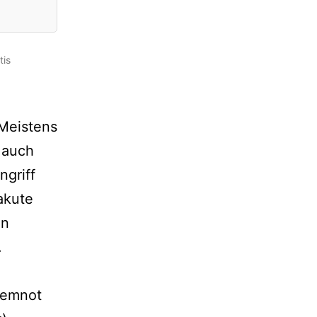
tis
Meistens
 auch
ngriff
akute
nn
.
temnot