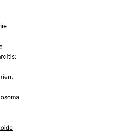
mie
e
ditis:
rien,
anosoma
oide