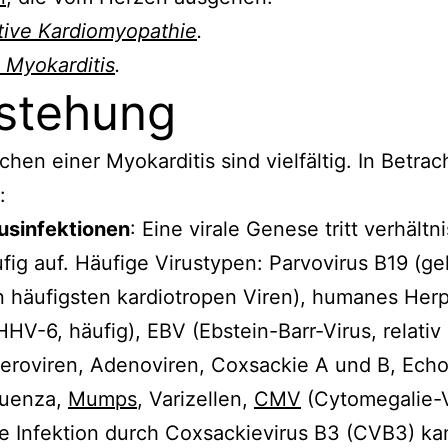
ative Kardiomyopathie
.
 Myokarditis
.
stehung
chen einer Myokarditis sind vielfältig. In Betrac
:
usinfektionen
: Eine virale Genese tritt verhält
fig auf. Häufige Virustypen: Parvovirus B19 (ge
 häufigsten kardiotropen Viren), humanes Herp
HHV-6, häufig), EBV (Ebstein-Barr-Virus, relativ 
eroviren, Adenoviren, Coxsackie A und B, Echo
luenza,
Mumps
, Varizellen,
CMV
(Cytomegalie-V
e Infektion durch Coxsackievirus B3 (CVB3) ka