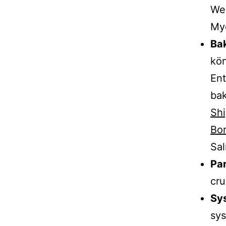
Weg
Myo
Bak
kön
En
bak
Shi
Bor
Sal
Par
cru
Sy
sy