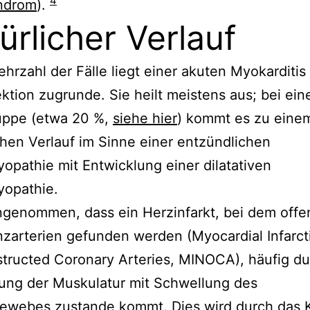
4
ndrom
).
ürlicher Verlauf
ehrzahl der Fälle liegt einer akuten Myokarditis
ektion zugrunde. Sie heilt meistens aus; bei ein
uppe (etwa 20 %,
siehe hier
) kommt es zu eine
hen Verlauf im Sinne einer entzündlichen
opathie mit Entwicklung einer dilatativen
yopathie.
ngenommen, dass ein Herzinfarkt, bei dem offe
zarterien gefunden werden (Myocardial Infarct
ructed Coronary Arteries, MINOCA), häufig du
ung der Muskulatur mit Schwellung des
ewebes zustande kommt. Dies wird durch das