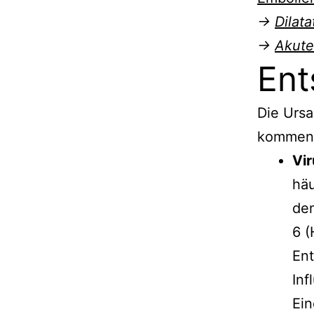
→
Dilat
→
Akute
Ent
Die Ursa
kommen
Vir
häu
den
6 (
Ent
Inf
Ein