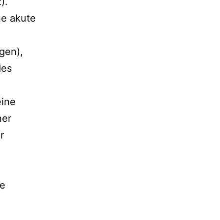
).
ne akute
gen),
des
eine
ner
r
ne