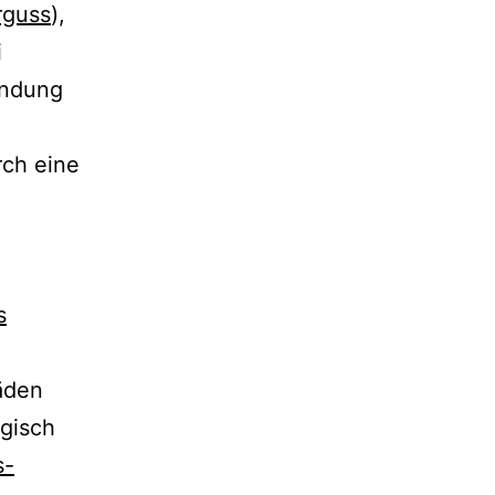
rguss
),
i
ündung
rch eine
s
äden
ogisch
s-