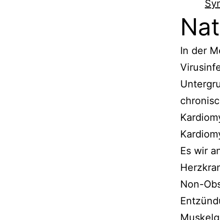
Sy
Nat
In der M
Virusinf
Untergr
chronisc
Kardiomy
Kardiom
Es wir a
Herzkran
Non-Obst
Entzünd
Muskelg