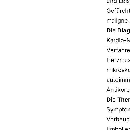
und Leis
Gefürcht
maligne
Die Dia
Kardio-
Verfahr
Herzmus
mikrosko
autoimm
Antikörp
Die The
Symptoma
Vorbeug
Embolie