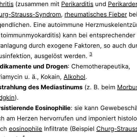
hritis
(zusammen mit
Perikarditis
und
Perikarde
urg-Strauss-Syndrom
,
rheumatisches Fieber
be
gendlichen. Eine autoimmune Herzmuskelentz
toimmunmyokarditis) kann bei entsprechender
anlagung durch exogene Faktoren, so auch du
3
usinfektion, ausgelöst werden.
dikamente und Drogen
: Chemotherapeutika,
iamycin u. ä., Kokain,
Alkohol
.
strahlung des Mediastinums
(z. B. beim
Morbu
dgkin
).
sistierende Eosinophilie
: sie kann Gewebesch
h am Herzen hervorrufen und imponiert histol
rch
eosinophile
Infiltrate (Beispiel
Churg-Straus