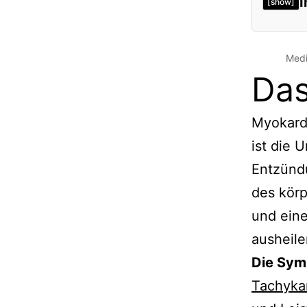
I
[show]
Medi
Das
Myokard
ist die 
Entzündu
des kör
und eine
ausheile
Die Sym
Tachyka