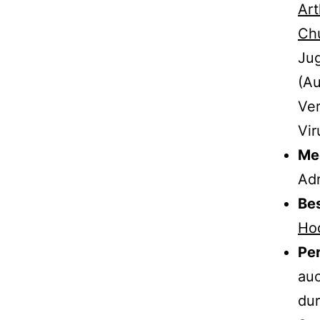
Art
Ch
Ju
(Au
Ver
Vir
Me
Adr
Be
Ho
Per
auc
du