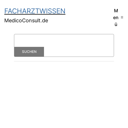
FACHARZTWISSEN
M
en
MedicoConsult.de
ü