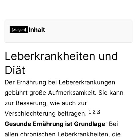
Inhalt
[zeigen]
Leberkrankheiten und Diät
Leberkrankheiten und
Ernährung bei Leberzirrhose
Diät
Eiweißzufuhr
Verzweigte Aminosäuren
Der Ernährung bei Lebererkrankungen
Fette
gebührt große Aufmerksamkeit. Sie kann
Kohlenhydrate
zur Besserung, wie auch zur
1
2
3
Verschlechterung beitragen.
Curcumin
Gesunde Ernährung ist Grundlage
: Bei
Salzzufuhr
allen
chronischen Leberkrankheiten
, die