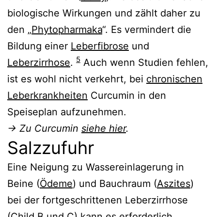
biologische Wirkungen und zählt daher zu
den „
Phytopharmaka
“. Es vermindert die
Bildung einer
Leberfibrose
und
5
Leberzirrhose
.
Auch wenn Studien fehlen,
ist es wohl nicht verkehrt, bei
chronischen
Leberkrankheiten
Curcumin in den
Speiseplan aufzunehmen.
→ Zu Curcumin
siehe hier
.
Salzzufuhr
Eine Neigung zu Wassereinlagerung in
Beine (
Ödeme
) und Bauchraum (
Aszites
)
bei der fortgeschrittenen Leberzirrhose
(
Child B und C
) kann es erforderlich