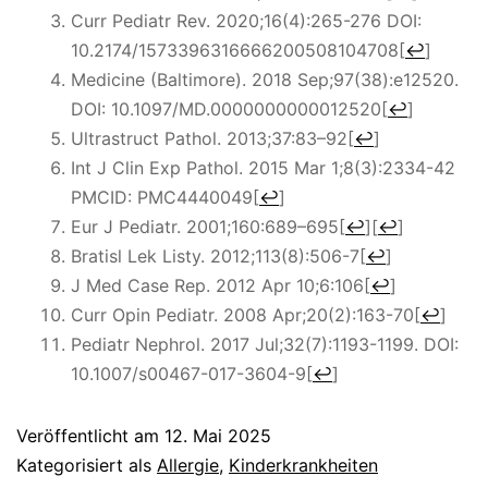
Curr Pediatr Rev. 2020;16(4):265-276 DOI:
10.2174/1573396316666200508104708
[
↩
]
Medicine (Baltimore). 2018 Sep;97(38):e12520.
DOI: 10.1097/MD.0000000000012520
[
↩
]
Ultrastruct Pathol.
2013;
37
:83–92
[
↩
]
Int J Clin Exp Pathol. 2015 Mar 1;8(3):2334-42
PMCID:
PMC4440049
[
↩
]
Eur J Pediatr. 2001;160:689–695
[
↩
]
[
↩
]
Bratisl Lek Listy. 2012;113(8):506-7
[
↩
]
J Med Case Rep. 2012 Apr 10;6:106
[
↩
]
Curr Opin Pediatr. 2008 Apr;20(2):163-70
[
↩
]
Pediatr Nephrol. 2017 Jul;32(7):1193-1199. DOI:
10.1007/s00467-017-3604-9
[
↩
]
Veröffentlicht am
12. Mai 2025
Kategorisiert als
Allergie
,
Kinderkrankheiten