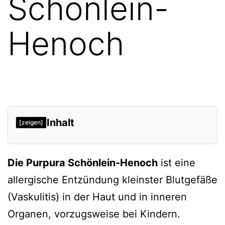
Schönlein-
Henoch
Inhalt
[zeigen]
Entstehung
Die Purpura Schönlein-Henoch
ist eine
Diagnostik
allergische Entzündung kleinster Blutgefäße
IgA-Nephropathie als
(Vaskulitis) in der Haut und in inneren
Differenzialdiagnose
Organen, vorzugsweise bei Kindern.
Assoziationen mit anderen