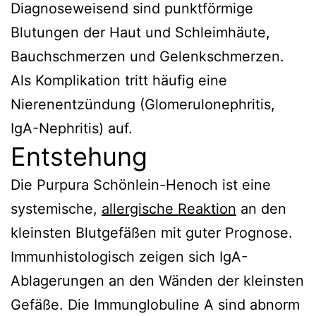
Diagnoseweisend sind punktförmige
Erkrankungen
Blutungen der Haut und Schleimhäute,
Auslöser
Bauchschmerzen und Gelenkschmerzen.
Therapie
Als Komplikation tritt häufig eine
Prognose
Nierenentzündung (Glomerulonephritis,
Verweise
IgA-Nephritis) auf.
Entstehung
Die Purpura Schönlein-Henoch ist eine
systemische,
allergische Reaktion
an den
kleinsten Blutgefäßen mit guter Prognose.
Immunhistologisch zeigen sich IgA-
Ablagerungen an den Wänden der kleinsten
Gefäße. Die Immunglobuline A sind abnorm