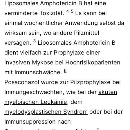
Liposomales Amphotericin B hat eine
4
5
verminderte Toxizität.
Es kann bei
einmal wöchentlicher Anwendung selbst da
wirksam sein, wo andere Pilzmittel
3
versagen.
Liposomales Amphotericin B
dient vielfach zur Prophylaxe einer
invasiven Mykose bei Hochrisikoparienten
6
mit Immunschwäche.
Posaconazol wurde zur Pilzprophylaxe bei
Immungeschwächten, wie bei der
akuten
myeloischen Leukämie
, dem
myelodysplastischen Syndrom
oder bei der
Immunsuppression nach
7