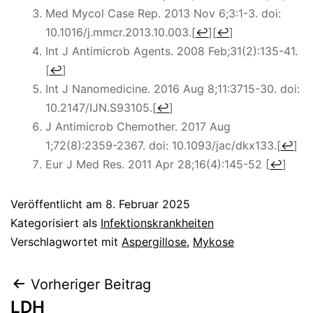
Med Mycol Case Rep.
2013 Nov 6;3:1-3. doi:
10.1016/j.mmcr.2013.10.003.
[
↩
]
[
↩
]
Int J Antimicrob Agents.
2008 Feb;31(2):135-41.
[
↩
]
Int J Nanomedicine.
2016 Aug 8;11:3715-30. doi:
10.2147/IJN.S93105.
[
↩
]
J Antimicrob Chemother.
2017 Aug
1;72(8):2359-2367. doi: 10.1093/jac/dkx133.
[
↩
]
Eur J Med Res. 2011 Apr 28;16(4):145-52
[
↩
]
Veröffentlicht am
8. Februar 2025
Kategorisiert als
Infektionskrankheiten
Verschlagwortet mit
Aspergillose
,
Mykose
Beitragsnavigation
Vorheriger Beitrag
LDH