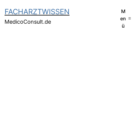
FACHARZTWISSEN
M
en
MedicoConsult.de
ü