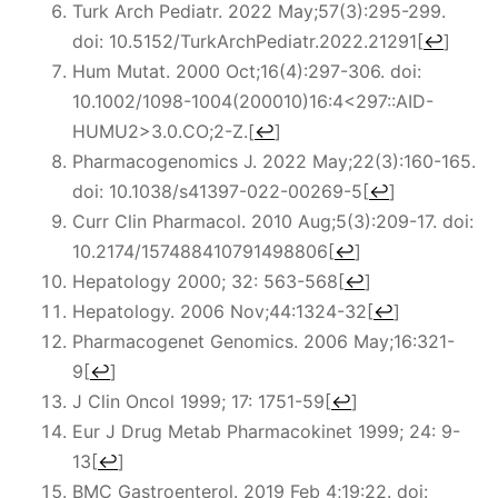
Turk Arch Pediatr. 2022 May;57(3):295-299.
doi: 10.5152/TurkArchPediatr.2022.21291
[
↩
]
Hum Mutat. 2000 Oct;16(4):297-306. doi:
10.1002/1098-1004(200010)16:4<297::AID-
HUMU2>3.0.CO;2-Z.
[
↩
]
Pharmacogenomics J. 2022 May;22(3):160-165.
doi: 10.1038/s41397-022-00269-5
[
↩
]
Curr Clin Pharmacol. 2010 Aug;5(3):209-17. doi:
10.2174/157488410791498806
[
↩
]
Hepatology 2000; 32: 563-568
[
↩
]
Hepatology. 2006 Nov;44:1324-32
[
↩
]
Pharmacogenet Genomics. 2006 May;16:321-
9
[
↩
]
J Clin Oncol 1999; 17: 1751-59
[
↩
]
Eur J Drug Metab Pharmacokinet 1999; 24: 9-
13
[
↩
]
BMC Gastroenterol. 2019 Feb 4;19:22. doi: