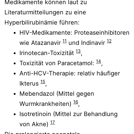
Medikamente können laut zu
Literaturmitteilungen zu eine
Hyperbilirubinämie führen:
HIV-Medikamente: Proteaseinhibitoren
11
12
wie Atazanavir
und Indinavir
13
Irinotecan-Toxizität
,
14
Toxizität von Paracetamol:
,
Anti-HCV-Therapie: relativ häufiger
15
Ikterus
,
Mebendazol (Mittel gegen
16
Wurmkrankheiten)
,
Isotretinoin (Mittel zur Behandlung
17
von Akne)