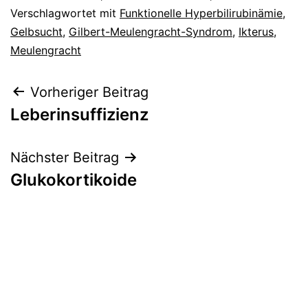
Verschlagwortet mit
Funktionelle Hyperbilirubinämie
,
Gelbsucht
,
Gilbert-Meulengracht-Syndrom
,
Ikterus
,
Meulengracht
Beitragsnavigation
Vorheriger Beitrag
Leberinsuffizienz
Nächster Beitrag
Glukokortikoide