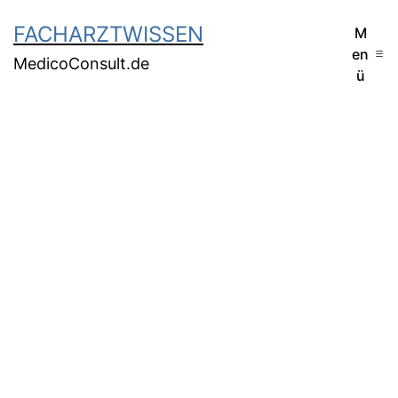
FACHARZTWISSEN
M
en
MedicoConsult.de
ü