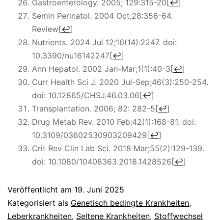
Gastroenterology. 2005; 129:315-20
[
↩
]
Semin Perinatol. 2004 Oct;28:356-64.
Review
[
↩
]
Nutrients. 2024 Jul 12;16(14):2247. doi:
10.3390/nu16142247
[
↩
]
Ann Hepatol. 2002 Jan-Mar;1(1):40-3
[
↩
]
Curr Health Sci J. 2020 Jul-Sep;46(3):250-254.
doi: 10.12865/CHSJ.46.03.06
[
↩
]
Transplantation. 2006; 82: 282-5
[
↩
]
Drug Metab Rev. 2010 Feb;42(1):168-81. doi:
10.3109/03602530903209429
[
↩
]
Crit Rev Clin Lab Sci. 2018 Mar;55(2):129-139.
doi: 10.1080/10408363.2018.1428526
[
↩
]
Veröffentlicht am
19. Juni 2025
Kategorisiert als
Genetisch bedingte Krankheiten
,
Leberkrankheiten
,
Seltene Krankheiten
,
Stoffwechsel