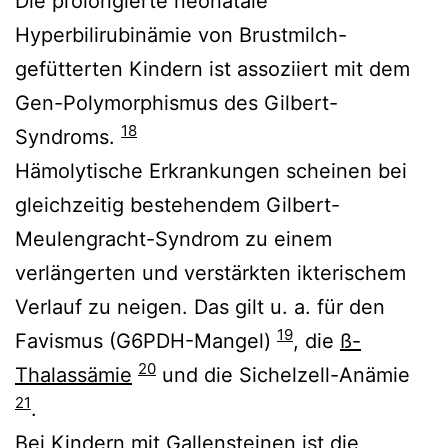
Die prolongierte neonatale
Hyperbilirubinämie von Brustmilch-
gefütterten Kindern ist assoziiert mit dem
Gen-Polymorphismus des Gilbert-
18
Syndroms.
Hämolytische Erkrankungen scheinen bei
gleichzeitig bestehendem Gilbert-
Meulengracht-Syndrom zu einem
verlängerten und verstärkten ikterischem
Verlauf zu neigen. Das gilt u. a. für den
19
Favismus (G6PDH-Mangel)
, die
ß-
20
Thalassämie
und die Sichelzell-Anämie
21
.
Bei Kindern mit Gallensteinen ist die