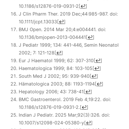
10.1186/s12876-019-0931-2
[
↩
]
J Clin Pharm Ther. 2019 Dec;44:985-987. doi:
10.1111/jcpt.13033
[
↩
]
BMJ Open. 2014 Mar 20;4:e004441. doi:
10.1136/bmjopen-2013-004441
[
↩
]
J Pediatr 1999; 134: 441-446, Semin Neonatol
2002; 7: 121-128
[
↩
]
Eur J Haematol 1999; 62: 307-310
[
↩
]
Haematologica 1999; 84: 103-105
[
↩
]
South Med J 2002; 95: 939-940
[
↩
]
Hämatologica 2003; 88: 1193-1194
[
↩
]
Hepatology 2006; 43: 738-41
[
↩
]
BMC Gastroenterol. 2019 Feb 4;19:22. doi:
10.1186/s12876-019-0931-2.
[
↩
]
Indian J Pediatr. 2025 Mar;92(3):326. doi:
10.1007/s12098-024-05380-y
[
↩
]