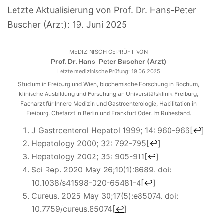
Letzte Aktualisierung von Prof. Dr. Hans-Peter
Buscher (Arzt):
19. Juni 2025
MEDIZINISCH GEPRÜFT VON
Prof. Dr. Hans-Peter Buscher (Arzt)
Letzte medizinische Prüfung:
19.06.2025
Studium in Freiburg und Wien, biochemische Forschung in Bochum,
klinische Ausbildung und Forschung an Universitätsklinik Freiburg,
Facharzt für Innere Medizin und Gastroenterologie, Habilitation in
Freiburg. Chefarzt in Berlin und Frankfurt Oder. Im Ruhestand.
J Gastroenterol Hepatol 1999; 14: 960-966
[
↩
]
Hepatology 2000; 32: 792-795
[
↩
]
Hepatology 2002; 35: 905-911
[
↩
]
Sci Rep. 2020 May 26;10(1):8689. doi:
10.1038/s41598-020-65481-4
[
↩
]
Cureus. 2025 May 30;17(5):e85074. doi:
10.7759/cureus.85074
[
↩
]